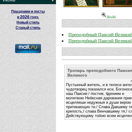
Иконы
Праздники и посты
2026
700 x 981
в
году.
Новый стиль
Старый стиль
Преподобный Паисий Велики
Преподобный Паисий Велики
Тропарь преподобного Паиси
Великого
Пустынный житель, и в телеси ангел
чудотворец показался еси, Богоносе
наш Паисие:/ постом, бдением и
молитвою Небесная дарования прие
исцеляеши недужныя и души верою
притекающих ти./ Слава Давшему т
крепость,/ слава Венчавшему тя,/ с
Действующему тобою всем исцелен