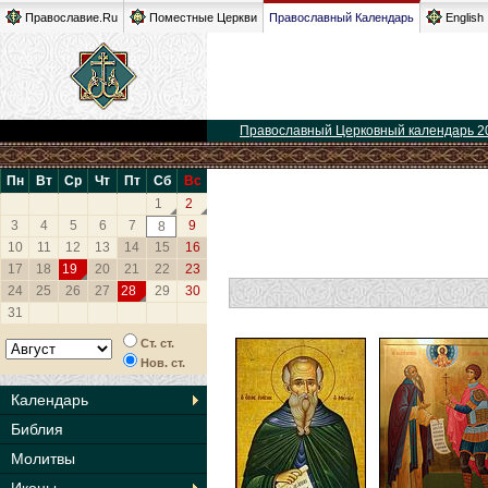
Православие.Ru
Поместные Церкви
Православный Календарь
English
Православный Церковный календарь 2
Пн
Вт
Ср
Чт
Пт
Сб
Вс
1
2
3
4
5
6
7
9
8
10
11
12
13
14
15
16
17
18
19
20
21
22
23
24
25
26
27
28
29
30
31
Ст. ст.
Нов. ст.
Календарь
Библия
Молитвы