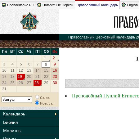
Православие.Ru
Поместные Церкви
Православный Календарь
English
Православный Церковный календарь 2
Пн
Вт
Ср
Чт
Пт
Сб
Вс
1
2
3
4
5
6
7
9
8
10
11
12
13
14
15
16
17
18
19
20
21
22
23
24
25
26
27
28
29
30
31
Преподобный Пуплий Египет
Ст. ст.
Нов. ст.
Календарь
Библия
Молитвы