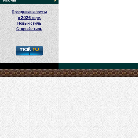
Иконы
Праздники и посты
2026
в
году.
Новый стиль
Старый стиль