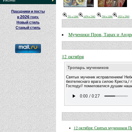
Иконы
Праздники и посты
2026
751 x 1200
1479 x 2362
730 x 1200
1523 x 2503
в
году.
Новый стиль
Старый стиль
Мученики Пров, Тарах и Андр
12 октября
Тропарь мучеников
Святых мученик исправлением/ Небе
безтелеснаго врага силою Креста,/
Господу// помиловатися душам наш
12 октября: Святых мучеников П