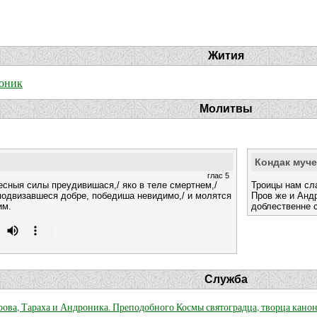
Жития
оник
Молитвы
Кондак муч
глас 5
сныя силы преудивишася,/ яко в теле смертнем,/
Троицы нам сл
 подвизавшеся добре, победиша невидимо,/ и молятся
Пров же и Андр
им.
доблественне 
Служба
рова, Тараха и Андроника. Преподобного Космы святоградца, творца кано