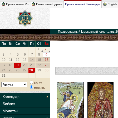
Православие.Ru
Поместные Церкви
Православный Календарь
English
Православный Церковный календарь 2
Пн
Вт
Ср
Чт
Пт
Сб
Вс
1
2
3
4
5
6
7
8
9
10
11
12
13
14
15
16
17
18
19
20
21
22
23
24
25
26
27
28
29
30
31
Ст. ст.
Нов. ст.
Календарь
Библия
Молитвы