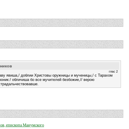
еников
глас 2
аву явиша,/ доблии Христовы оружницы и мученицы,/ с Тарахом
оник:/ обличиша бо все мучителей безбожие,// верою
страдальчествовавше.
нов, епископа Маиумского