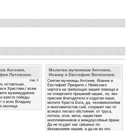
ов Антония,
Молитва мученикам Антонию,
афия Литовских
Иоанну и Евстафию Виленским
глас 3
Святии мученицы Антоние, Иоанне и
ть оставльше,
Евстафие! Призрите с Небеснаго
теся Христови,/ всем
чертога на требующих вашея помощи и
аете мужемудренно
не отвергните прошений наших, но, яко
 и взясте победы
приснии благодетели и ходатаи наши,
,/ о всех Владыку
молите Христа Бога, да, человеколюбив
но моляще.
и многомилостив сый, сохранит нас от
всякаго лютаго обстояния: от труса,
потопа, огня, меча, нашествия
иноплеменников и междоусобныя брани.
Да не осудит нас грешных по
беззаконием нашим, и да не во зло