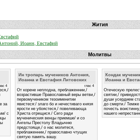
Жития
Евстафий
Антоний, Иоанн, Евстафий
Молитвы
Ин тропарь мучеников Антония,
Кондак мученик
Иоанна и Евстафия Литовских
Иоанна и Евст
лас 4
глас 4
еся,/
От корене неплодна, преблаженнии,/
Отеческую прелес
ы
возрастивше Православный веры ветви,/
святии,/ приведос
первомучеником тезоименитии
души усердием ст
е за
явистеся:/ злаго бо и нечестиваго князя
до смерти./ Темже
ярости не убоястеся,/ повелевающа
почесть воистинну
ым/ с
Христа отрещися./ Сего ради
нашего непрестан
нцы
мученическия венцы приемше/ и со
лы
Ангелы Престолу Владычню
предстояще,/ о нас молитеся,
преблаженнии,/ православно чтущих
святую память вашу.