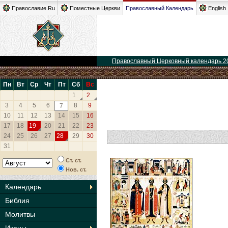
Православие.Ru
Поместные Церкви
Православный Календарь
English
Православный Церковный календарь 2
Пн
Вт
Ср
Чт
Пт
Сб
Вс
1
2
3
4
5
6
8
9
7
10
11
12
13
14
15
16
17
18
19
20
21
22
23
24
25
26
27
28
29
30
31
Ст. ст.
Нов. ст.
Календарь
Библия
Молитвы