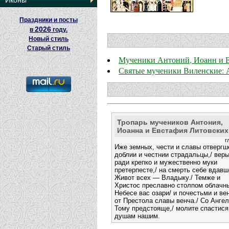
Иконы
Праздники и посты
2026
в
году.
Новый стиль
Старый стиль
Мученики Антоний, Иоанн и 
Святые мученики Виленские: 
Тропарь мучеников Антония,
Иоанна и Евстафия Литовских
г
Иже земных, чести и славы отвергш
доблии и честнии страдальцы,/ вер
ради крепко и мужественно муки
претерпесте,/ на смерть себе вдавш
Живот всех — Владыку./ Темже и
Христос преславно столпом облачн
Небесе вас озари/ и почестьми и ве
от Престола славы венча./ Со Анге
Тому предстояще,/ молите спастися
душам нашим.