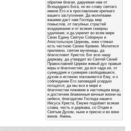
обратим благая, даруемая нам от
Всещедраго Бога, но во славу святаго
имене Его и в прославление крепкаго
вашего заступления. Да молитвами
вашими даст нам Господь мир
помыслов, от пагубных страстей
воздержание и от всякия скверны
удаление; и да укрепит во всем мире
Свою Едину Святую Соборную и
Апостольскую Церковь, юже стяжал
есть честною Своею Кровию. Молитеся
прилежно, святии мученицы, да
благословит Христос Бог всю нашу
державу, да утвердит во Святей Своей
Православней Церкви живый дух правыя
веры и благочестия; да вся чада ея, от
суемудрия и суеверия свободившеся,
духом и истиною покланяются Ему, и о
соблюдении Его заповедей усердно
потщатся; да мы вси в мире и
благочестии поживем в настоящем веце,
и достигнем блаженныя вечныя жизни на
небеси, благодатию Господа нашего
Иисуса Христа, Емуже подобает всякая
слава, честь и держава, со Отцем и
Святым Духом, ныне и присно и во веки
веков. Аминь.