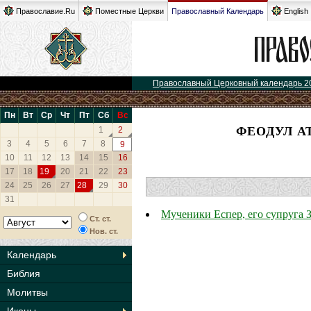
Православие.Ru
Поместные Церкви
Православный Календарь
English
Православный Церковный календарь 2
Пн
Вт
Ср
Чт
Пт
Сб
Вс
ФЕОДУЛ А
1
2
3
4
5
6
7
8
9
10
11
12
13
14
15
16
17
18
19
20
21
22
23
24
25
26
27
28
29
30
31
Мученики Еспер, его супруга 
Ст. ст.
Нов. ст.
Календарь
Библия
Молитвы