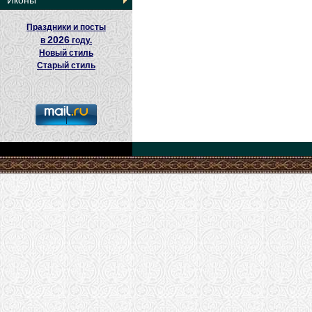
Иконы
Праздники и посты
2026
в
году.
Новый стиль
Старый стиль