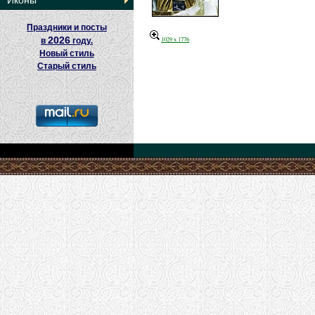
Иконы
Праздники и посты
2026
1029 x 1776
в
году.
Новый стиль
Старый стиль