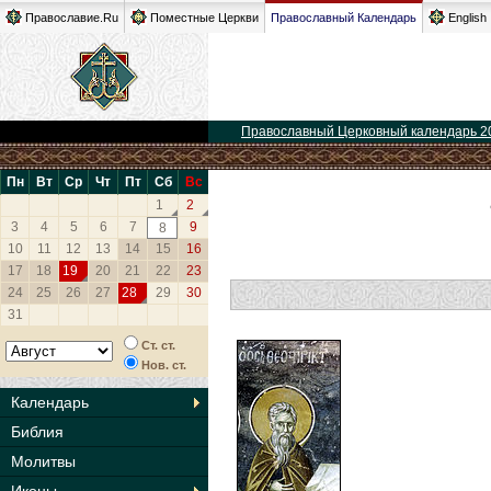
Православие.Ru
Поместные Церкви
Православный Календарь
English
Православный Церковный календарь 2
Пн
Вт
Ср
Чт
Пт
Сб
Вс
1
2
3
4
5
6
7
9
8
10
11
12
13
14
15
16
17
18
19
20
21
22
23
24
25
26
27
28
29
30
31
Ст. ст.
Нов. ст.
Календарь
Библия
Молитвы