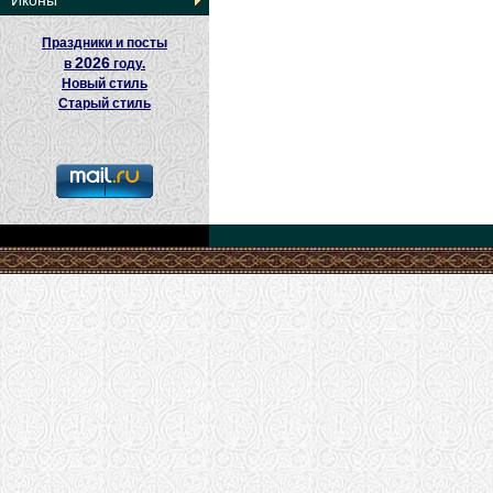
Иконы
Праздники и посты
2026
в
году.
Новый стиль
Старый стиль