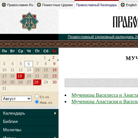
Православие.Ru
Поместные Церкви
Православный Календарь
English
Православный Церковный календарь 2
Пн
Вт
Ср
Чт
Пт
Сб
Вс
МУ
1
2
3
4
5
7
8
9
6
10
11
12
13
14
15
16
17
18
19
20
21
22
23
24
25
26
27
28
29
30
31
Мученицы Василисса и Анаста
Ст. ст.
Мученицы Анастасия и Васили
Нов. ст.
Календарь
Библия
Молитвы