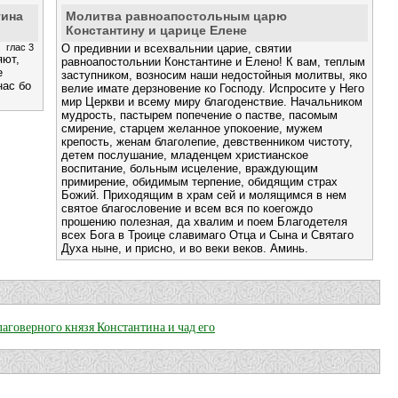
тина
Молитва равноапостольным царю
Константину и царице Елене
глас 3
О предивнии и всехвальнии царие, святии
яют,
равноапостольнии Константине и Елено! К вам, теплым
е
заступником, возносим наши недостойныя молитвы, яко
нас бо
велие имате дерзновение ко Господу. Испросите у Него
мир Церкви и всему миру благоденствие. Начальником
мудрость, пастырем попечение о пастве, пасомым
смирение, старцем желанное упокоение, мужем
крепость, женам благолепие, девственником чистоту,
детем послушание, младенцем христианское
воспитание, больным исцеление, враждующим
примирение, обидимым терпение, обидящим страх
Божий. Приходящим в храм сей и молящимся в нем
святое благословение и всем вся по коегождо
прошению полезная, да хвалим и поем Благодетеля
всех Бога в Троице славимаго Отца и Сына и Святаго
Духа ныне, и присно, и во веки веков. Аминь.
аговерного князя Константина и чад его