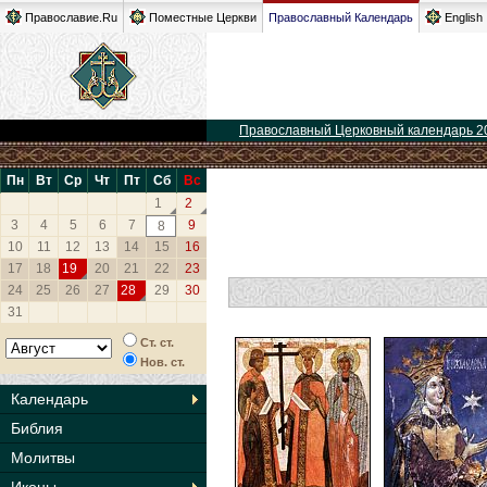
Православие.Ru
Поместные Церкви
Православный Календарь
English
Православный Церковный календарь 2
Пн
Вт
Ср
Чт
Пт
Сб
Вс
1
2
3
4
5
6
7
9
8
10
11
12
13
14
15
16
17
18
19
20
21
22
23
24
25
26
27
28
29
30
31
Ст. ст.
Нов. ст.
Календарь
Библия
Молитвы