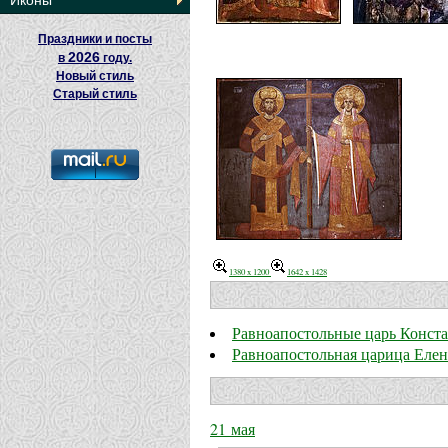
Иконы
Праздники и посты
2026
в
году.
Новый стиль
Старый стиль
1380 x 1200
1642 x 1428
Равноапостольные царь Конста
Равноапостольная царица Елен
21 мая