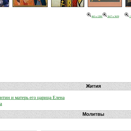
863 x 1200
2617 x 3639
1
Жития
нтин и матерь его царица Елена
а
Молитвы