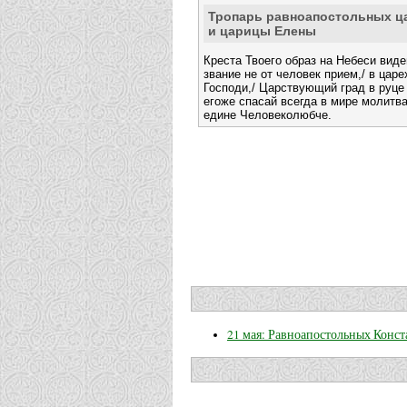
Тропарь равноапостольных ц
и царицы Елены
Креста Твоего образ на Небеси виде
звание не от человек прием,/ в царе
Господи,/ Царствующий град в руце
егоже спасай всегда в мире молитв
едине Человеколюбче.
21 мая: Равноапостольных Конст