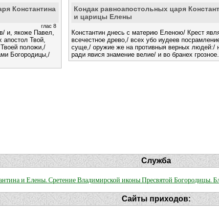
аря Константина
Кондак равноапостольных царя Констан
и царицы Елены
глас 8
в/ и, якоже Павел,
Константин днесь с материю Еленою/ Крест явл
х апостол Твой,
всечестное древо,/ всех убо иудеев посрамлени
 Твоей положи,/
суще,/ оружие же на противныя верных людей:/ 
ами Богородицы,/
ради явися знамение велие/ и во бранех грозное.
Служба
антина и Елены. Сретение Владимирской иконы Пресвятой Богородицы. Бл
Сайты приходов: