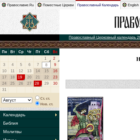
Православие.Ru
Поместные Церкви
Православный Календарь
English
Православный Церковный календарь 2
Пн
Вт
Ср
Чт
Пт
Сб
Вс
1
2
3
4
5
6
7
9
8
10
11
12
13
14
15
16
17
18
19
20
21
22
23
24
25
26
27
28
29
30
31
Ст. ст.
Нов. ст.
Календарь
Библия
Молитвы