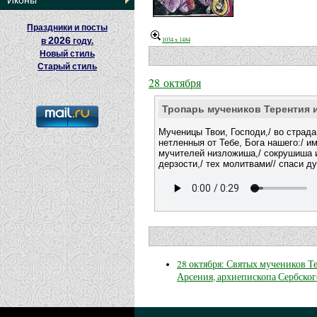
Иконы
Праздники и посты
2026
1034 x 1484
в
году.
Новый стиль
Старый стиль
28 октября
Тропарь мучеников Терентия 
Мученицы Твои, Господи,/ во страд
нетленныя от Тебе, Бога нашего:/ и
мучителей низложиша,/ сокрушиша
дерзости,/ тех молитвами// спаси д
28 октября: Святых мучеников Т
Арсения, архиепископа Сербско