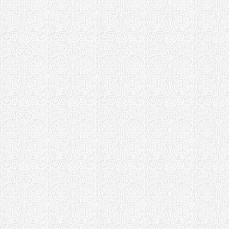
Космо-Дами
Орловско-Болх
Храм Афана
г. Болхов
Петрозаводска
Сяндемский
Россошанская 