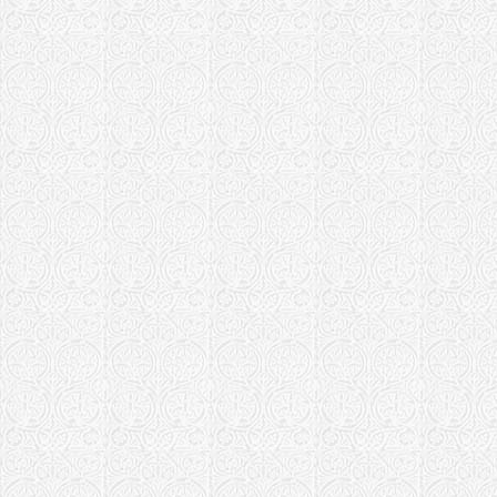
Храм Афана
Московская еп
Сретенский
Храм Афана
Сивцевом В
Московская еп
Храм Троиц