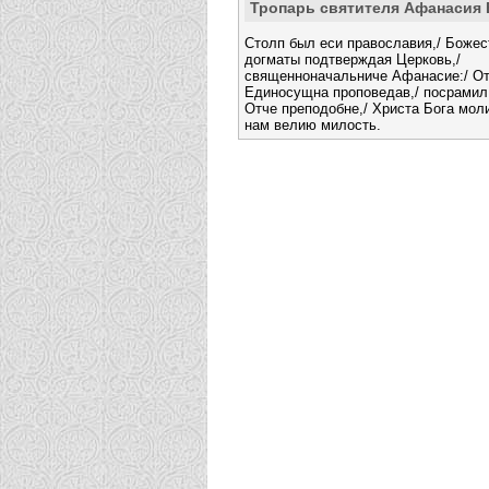
Тропарь святителя Афанасия 
Столп был еси православия,/ Боже
догматы подтверждая Церковь,/
священноначальниче Афанасие:/ От
Единосущна проповедав,/ посрамил 
Отче преподобне,/ Христа Бога моли
нам велию милость.