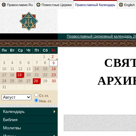
Православие.Ru
Поместные Церкви
Православный Календарь
English
Православный Церковный календарь 2
Пн
Вт
Ср
Чт
Пт
Сб
Вс
СВЯ
1
2
3
4
5
6
7
8
9
10
11
12
13
14
15
16
АРХИ
17
18
19
20
21
22
23
24
25
26
27
28
29
30
31
Ст. ст.
Нов. ст.
Календарь
Библия
Молитвы