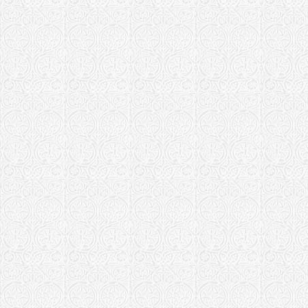
Храм свт. 
Ставропигиал
Собор Трои
Тверская епар
Храм Рожде
Тихвинская еп