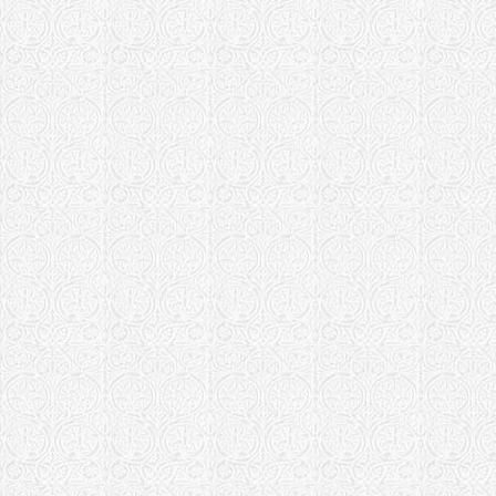
Храм свт. 
Уржумская епа
Храм свт. 
Щигровская е
Храм Афана
Ярославская е
Кирилло-Аф