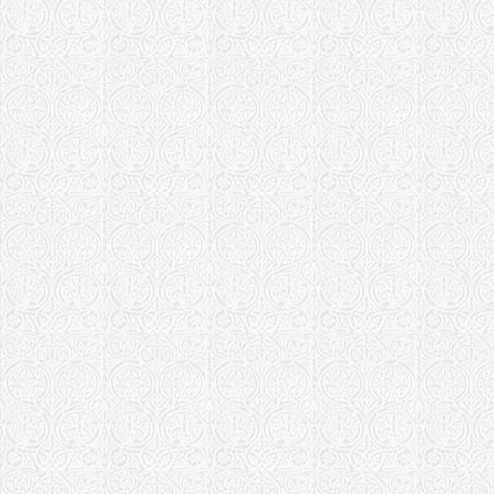
Храм Афана
Афанасьевс
Иркутская епа
Храм Успен
Киевская епар
Кирилловск
Козельская еп