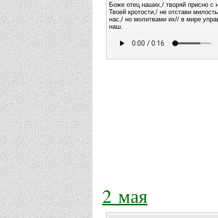
Боже отец наших,/ творяй присно с 
Твоей кротости,/ не отстави милост
нас,/ но молитвами их// в мире упра
наш.
2 мая