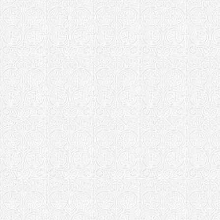
Храм Кирил
монастырь 
Епархия не ук
Храм Святи