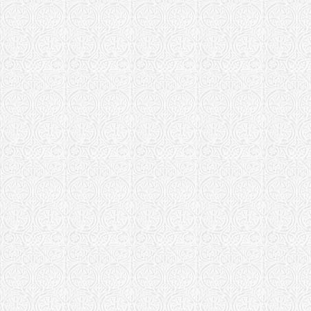
Храм в чес
Храм Иконы
Костромская е
Храм Никол
Курганская еп
Храм Проко
Курская епарх