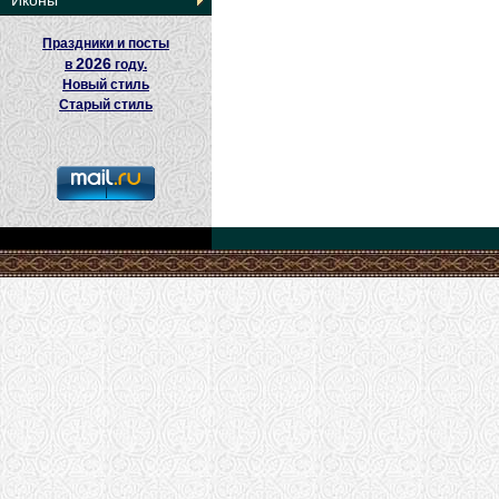
Иконы
Праздники и посты
2026
в
году.
Новый стиль
Старый стиль