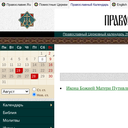
Православие.Ru
Поместные Церкви
Православный Календарь
English
Православный Церковный календарь 2
Пн
Вт
Ср
Чт
Пт
Сб
Вс
1
2
3
4
5
6
7
9
8
10
11
12
13
14
15
16
17
18
19
20
21
22
23
24
25
26
27
28
29
30
31
Икона Божией Матери Путивль
Ст. ст.
Нов. ст.
Календарь
Библия
Молитвы