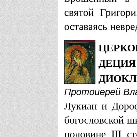
святой Григор
оставаясь невре
ЦЕРКО
ДЕЦИЯ
ДИОКЛ
Протоиерей Вл
Лукиан и Дороф
богословской ш
половине III с