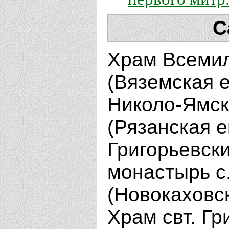
С
Храм Всемил
(Вяземская 
Николо-Ямско
(Рязанская 
Григорьевск
монастырь с
(Новокаховс
Храм свт. Гр