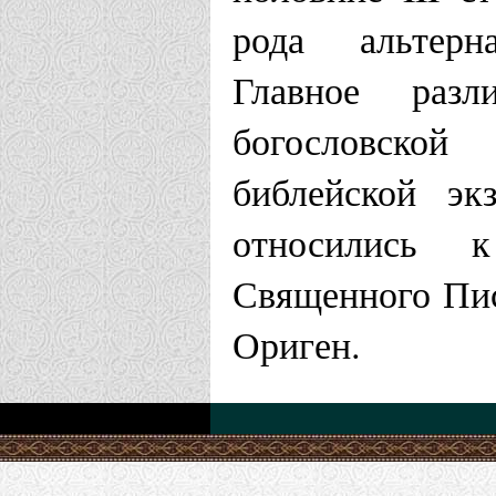
рода альтерн
Главное разл
богословско
библейской эк
относились к
Священного Пис
Ориген.