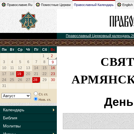
Православие.Ru
Поместные Церкви
Православный Календарь
English
Православный Церковный календарь 2
Пн
Вт
Ср
Чт
Пт
Сб
Вс
СВЯТ
1
2
3
4
5
6
7
8
9
10
11
12
13
14
15
16
АРМЯНСК
17
18
19
20
21
22
23
24
25
26
27
28
29
30
31
Ст. ст.
День
Нов. ст.
Календарь
Библия
Молитвы