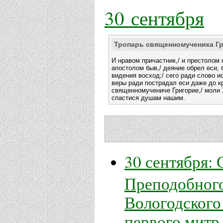
30 сентября
Тропарь священномученика Г
И нравом причастник,/ и престолом
апостолом быв,/ деяние обрел еси, 
видения восход;/ сего ради слово и
веры ради пострадал еси даже до кр
священномучениче Григорие,/ моли 
спастися душам нашим.
30 сентября:
Преподобного
Вологодского
первого митр