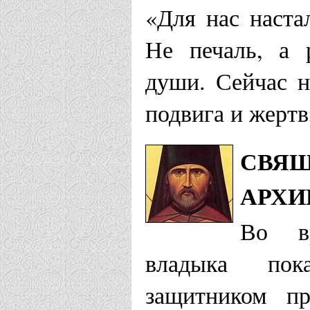
«Для нас наста
Не печаль, а 
души. Сейчас 
подвига и жертв
СВЯЩ
АРХИ
Во вр
владыка пок
защитником пр