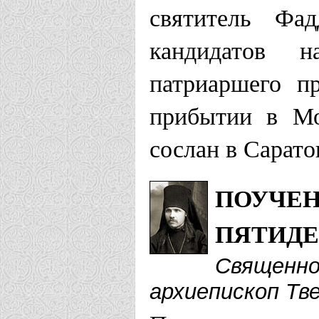
святитель Фа
кандидатов н
патриаршего п
прибытии в Мо
сослан в Сарат
ПОУЧЕН
ПЯТИД
Священно
архиепископ Тв