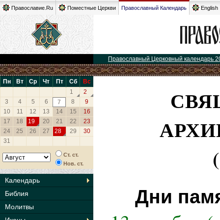
Православие.Ru
Поместные Церкви
Православный Календарь
English
Православный Церковный календарь 2
Пн
Вт
Ср
Чт
Пт
Сб
Вс
СВЯ
1
2
3
4
5
6
8
9
7
10
11
12
13
14
15
16
АРХИ
17
18
19
20
21
22
23
24
25
26
27
28
29
30
31
Ст. ст.
Нов. ст.
Календарь
Дни пам
Библия
Молитвы