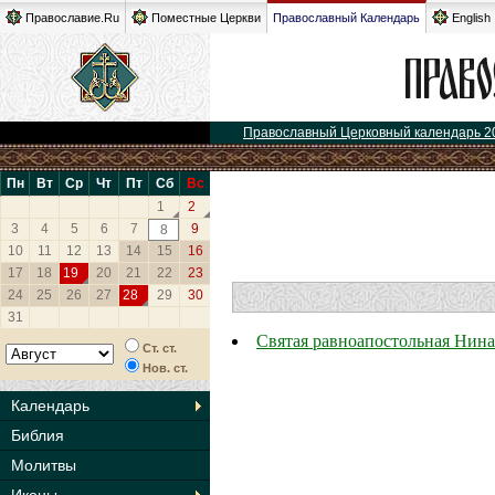
Православие.Ru
Поместные Церкви
Православный Календарь
English
Православный Церковный календарь 2
Пн
Вт
Ср
Чт
Пт
Сб
Вс
1
2
3
4
5
6
7
9
8
10
11
12
13
14
15
16
17
18
19
20
21
22
23
24
25
26
27
28
29
30
31
Святая равноапостольная Нина
Ст. ст.
Нов. ст.
Календарь
Библия
Молитвы