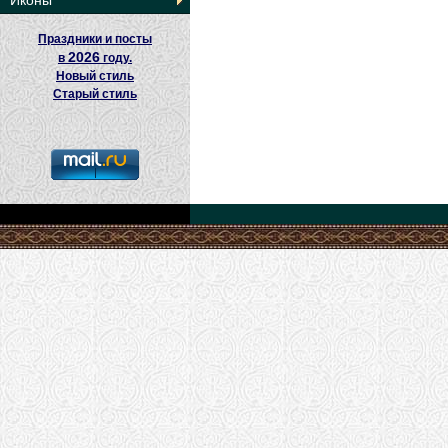
Иконы
Праздники и посты
2026
в
году.
Новый стиль
Старый стиль