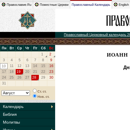
Православие.Ru
Поместные Церкви
Православный Календарь
English
Православный Церковный календарь 2
Пн
Вт
Ср
Чт
Пт
Сб
Вс
ИОАНН 
1
2
3
4
5
6
7
8
9
11
12
13
14
15
16
10
Дн
17
18
19
20
21
22
23
24
25
26
27
28
29
30
31
Ст. ст.
Нов. ст.
Календарь
Библия
Молитвы