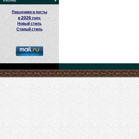
Иконы
Праздники и посты
2026
в
году.
Новый стиль
Старый стиль