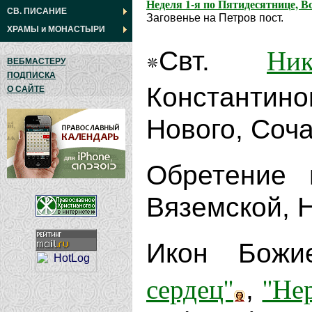
Неделя 1-я по Пятидесятнице, В
СВ. ПИСАНИЕ
Заговенье на Петров пост.
ХРАМЫ
и
МОНАСТЫРИ
Ник
Свт.
ВЕБМАСТЕРУ
ПОДПИСКА
Константино
О САЙТЕ
Нового, Соча
Обретение
Вяземской, Н
Икон Бож
сердец''
''Не
,