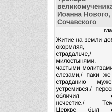
великомученик
Иоанна Нового,
Сочавского
гла
Житие на земли до
окормляя,
страдальче,/
милостынями,
частыми молитвами
слезами,/ паки же
страданию муже
устремився,/ персс
обличил е
нечестие./ Те
Церкве был е