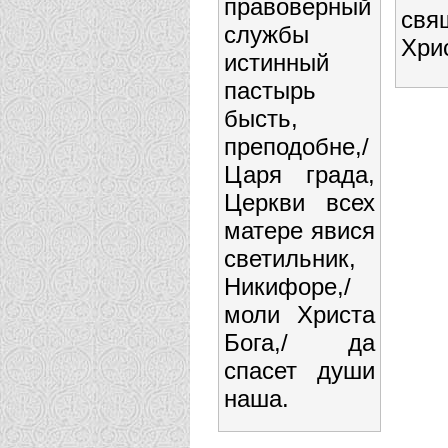
правоверный
свя
службы
Хри
истинный
пастырь
бысть,
преподобне,/
Царя града,
Церкви всех
матере явися
светильник,
Никифоре,/
моли Христа
Бога,/ да
спасет души
наша.