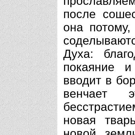
прославляем
после сошес
она потому,
соделываютс
Духа: благ
покаяние и
вводит в бо
венчает 
бесстрастие
новая твар
новой земл