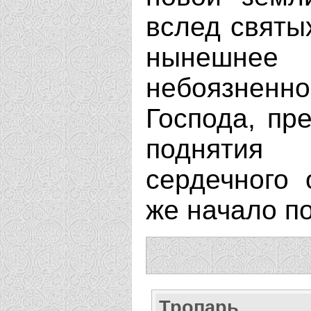
вслед святых
нынешнее
небоязнен
Господа, пр
поднятия 
сердечного 
же начало по
Тропарь