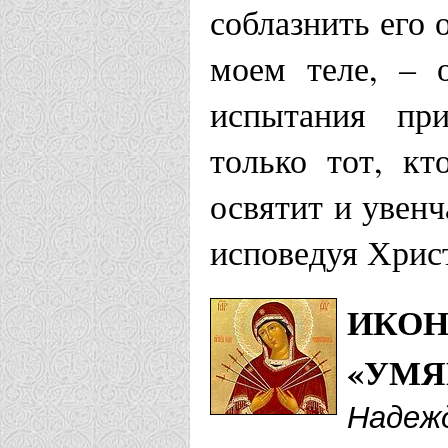
соблазнить его 
моем теле, – 
испытания при
только тот, кт
освятит и увенч
исповедуя Хрис
ИКОН
«УМЯ
Надеж