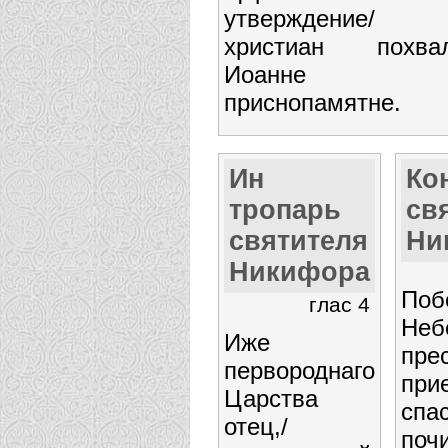
утверждение/
христиан похвал
Иоанне
приснопамятне.
Ин
Ко
тропарь
св
святителя
Ни
Никифора
Поб
глас 4
Неб
Иже
прес
первороднаго
прие
Царства
спа
отец,/
почи