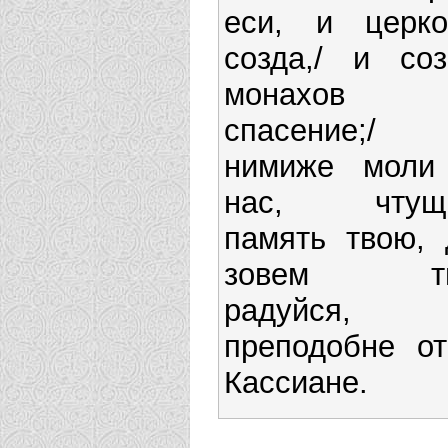
еси, и церко
созда,/ и соз
монахов 
спасение;/
нимиже моли
нас, чтущ
память твою, 
зовем ти
радуйся,
преподобне от
Кассиане.