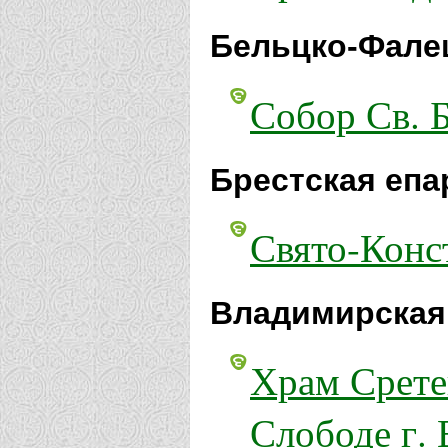
Бельцко-Фале
Собор Св. 
Брестская епа
Свято-Конс
Владимирская
Храм Срете
Слободе г.