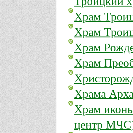
Троицкий х
Храм Трои
Храм Троиц
Храм Рожде
Храм Преоб
Христорожд
Храма Арха
Храм иконы
центр МЧС