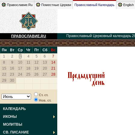
Православие.Ru
Поместные Церкви
Православный Календарь
English
Православный Церковный календарь 2
ПРАВОСЛАВИЕ.RU
Пн
Вт
Ср
Чт
Пт
Сб
Вс
1
2
3
4
5
6
7
8
9
10
11
12
13
14
15
16
17
18
19
20
21
22
23
24
25
26
27
28
29
30
Ст. ст.
Нов. ст.
КАЛЕНДАРЬ
ИКОНЫ
МОЛИТВЫ
СВ. ПИСАНИЕ