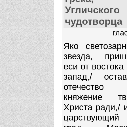
Угличского
чудотворца
гла
Яко светозарн
звезда, приш
еси от востока
запад,/ остав
отечество
княжение тв
Христа ради,/ 
царствующий