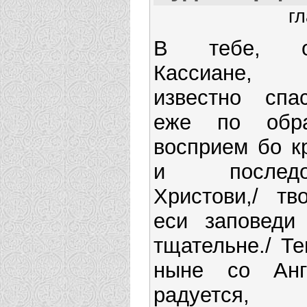
гл
В тебе, о
Кассиане,
известно спа
еже по образ
восприем бо к
и последо
Христови,/ тв
еси заповеди
тщательне./ Т
ныне со Анг
радуется,