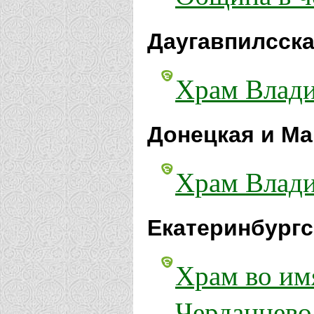
Даугавпилсска
Храм Влади
Донецкая и Ма
Храм Влади
Екатеринбургс
Храм во им
Черданцево