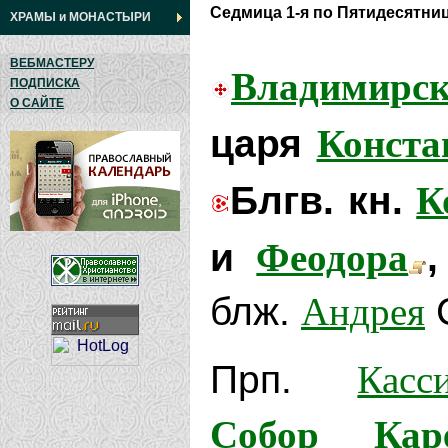
Седмица 1-я по Пятидесятниц
ХРАМЫ
и
МОНАСТЫРИ
ВЕБМАСТЕРУ
Владимирс
ПОДПИСКА
О САЙТЕ
Конста
царя
К
Блгв. кн.
Феодора
и
Андрея
блж.
С
Касс
Прп.
Собор Кар