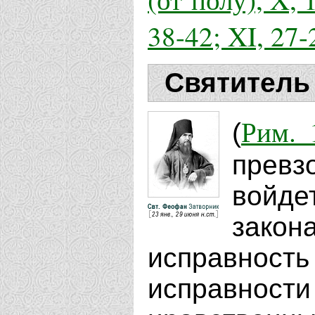
38-42; XI, 27-
Святитель
Рим. 
(
превз
войде
закон
исправност
исправност