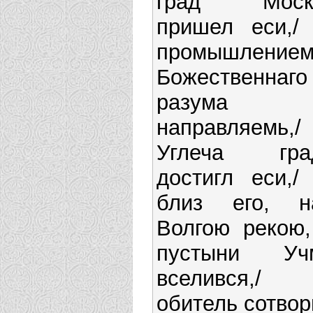
град Моск
пришел еси,/ 
промышление
Божественнаго
разума
направляемь,/
Углеча гра
достигл еси,/ 
близ его, н
Волгою рекою,
пустыни Уч
вселився,/
обитель сотвор