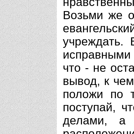
нравственн
Возьми же о
евангельски
учреждать. 
исправными 
что - не ос
вывод, к чем
положи по 
поступай, ч
делами, а
расположен