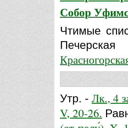
Собор Уфимс
Чтимые спис
Печерска
Красногорска
Лк., 4 з
Утр. -
V, 20-26.
Равн
(от полу́), X, 