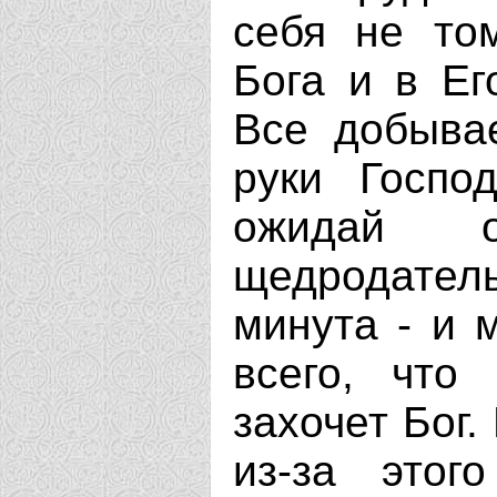
себя не то
Бога и в Ег
Все добыва
руки Госпо
ожидай о
щедродате
минута - и 
всего, что
захочет Бог.
из-за этог