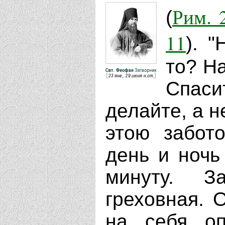
Рим. 2
(
11
). 
то? На
Спаси
делайте, а н
этою забот
день и ночь
минуту. З
греховная. 
на себя оп