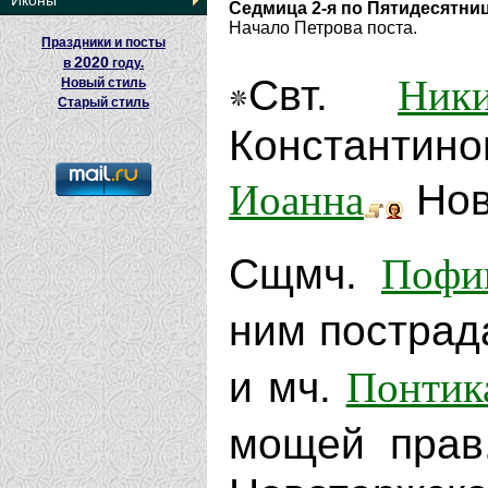
Иконы
Седмица 2-я по Пятидесятни
Начало Петрова поста.
Праздники и посты
2020
в
году.
Ник
Свт.
Новый стиль
Старый стиль
Константи
Иоанна
Нов
Пофи
Сщмч.
ним пострад
Понтик
и мч.
мощей пра