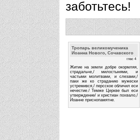
заботьтесь!
Тропарь великомученика
Иоанна Нового, Сочавского
глас 4
Житие на земли добре окормляя,
страдальче,/ милостынями, и
частыми молитвами, и слезами,/
паки же ко страданию мужески
устремився,/ персское обличил еси
нечестие./ Темже Церкве был еси
утверждение/ и христиан похвало,/
Иоанне приснопамятне.