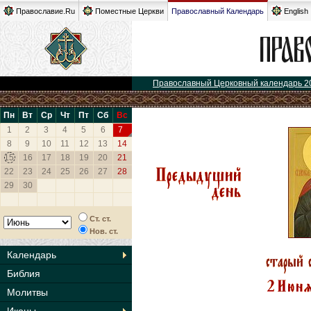
Православие.Ru
Поместные Церкви
Православный Календарь
English
Православный Церковный календарь 2
Пн
Вт
Ср
Чт
Пт
Сб
Вс
1
2
3
4
5
6
7
8
9
10
11
12
13
14
15
16
17
18
19
20
21
22
23
24
25
26
27
28
29
30
Ст. ст.
Нов. ст.
Календарь
Библия
Молитвы