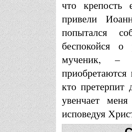
что крепость 
привели Иоан
попытался со
беспокойся о 
мученик, – 
приобретаются 
кто претерпит 
увенчает меня
исповедуя Хрис
С