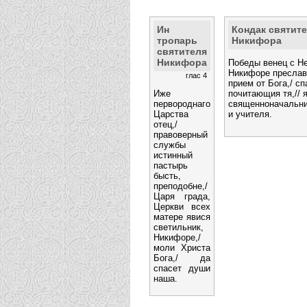
Ин
Кондак святит
тропарь
Никифора
святителя
Никифора
Победы венец с Не
Никифоре преславн
глас 4
прием от Бога,/ с
Иже
почитающия тя,// 
первороднаго
священноначальни
Царства
и учителя.
отец,/
правоверный
службы
истинный
пастырь
бысть,
преподобне,/
Царя града,
Церкви всех
матере явися
светильник,
Никифоре,/
моли Христа
Бога,/ да
спасет души
наша.