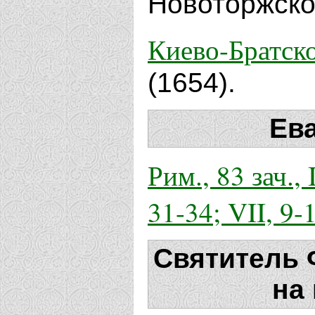
Новоторжско
Киево-Братск
(1654).
Ев
Рим., 83 зач., I
31-34; VII, 9-
Святитель 
на