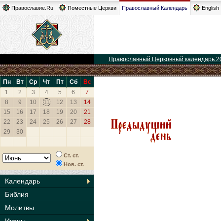
Православие.Ru
Поместные Церкви
Православный Календарь
English
Православный Церковный календарь 2
Пн
Вт
Ср
Чт
Пт
Сб
Вс
1
2
3
4
5
6
7
8
9
10
11
12
13
14
15
16
17
18
19
20
21
22
23
24
25
26
27
28
29
30
Ст. ст.
Нов. ст.
Календарь
Библия
Молитвы