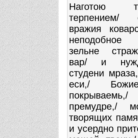
Наготою 
терпением/
вражия коварс
неподобное 
зельне стра
вар/ и нуж
студени мраза,
еси,/ Бож
покрываем
премудре,/ 
творящих памя
и усердно при