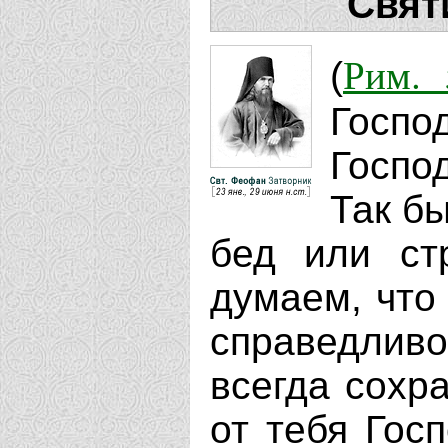
Свят
Рим. 
(
Госпо
Господ
Так б
бед или ст
думаем, что 
справедливо
всегда сохр
от тебя Гос