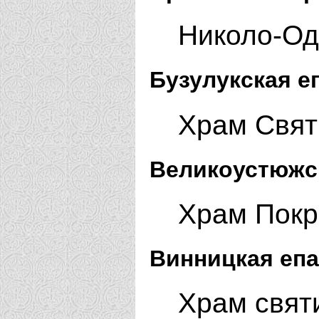
Николо-Од
Бузулукская е
Храм Святи
Великоустюжс
Храм Покр
Винницкая епа
Храм свят