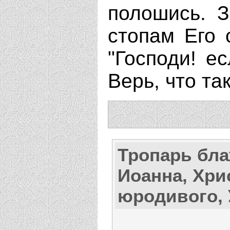
полошись. З
стопам Его 
"Господи! е
Верь, что т
Тропарь бл
Иоанна, Хри
юродивого,