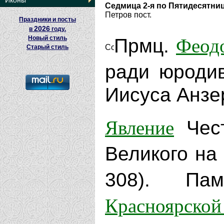
Иконы
Седмица 2-я по Пятидесятни
Петров пост.
Праздники и посты
2026
в
году.
Феод
Новый стиль
Прмц.
Старый стиль
ради юродив
Иисуса Анзер
Явление
Чест
Великого на
308). П
Красноярской