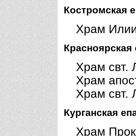
Костромская е
Храм Илии
Красноярская 
Храм свт. 
Храм апос
Храм свт.
Курганская еп
Храм Прок