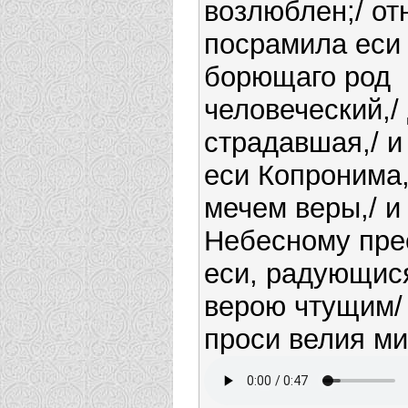
возлюблен;/ о
посрамила еси 
борющаго род
человеческий,/
страдавшая,/ и
еси Копронима
мечем веры,/ и 
Небесному пре
еси, радующися
верою чтущим/
проси велия ми