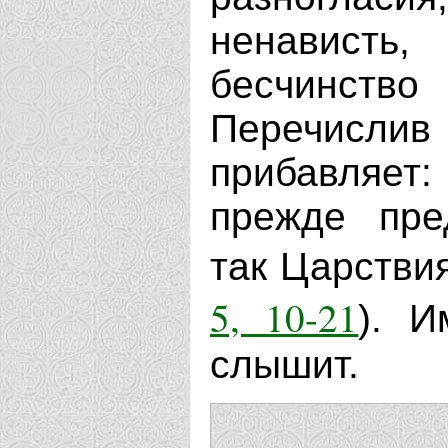
ненависть
бесчинст
Перечисл
прибавляет
прежде пре
так Царстви
5, 10-21
). 
слышит.