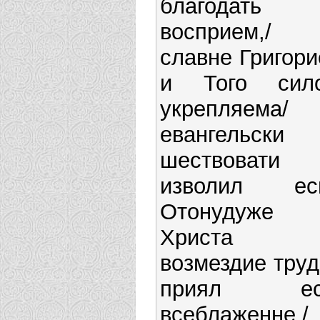
благодать
восприем,/
славне Григори
и Того сил
укрепляема/
евангельски
шествовати
изволил еси
Отонудуже
Христа
возмездие труд
приял ес
всеблаженне,/