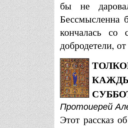
бы не дарова
Бессмысленна 
кончалась со 
добродетели, от
ТОЛКО
КАЖДЫ
СУББО
Протоиерей Ал
Этот рассказ о