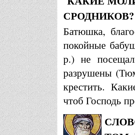
КАКИЕ МОЛ
СРОДНИКОВ?
Батюшка, благ
покойные бабушк
р.) не посеща
разрушены (Тюм
крестить. Как
чтоб Господь пр
СЛОВ