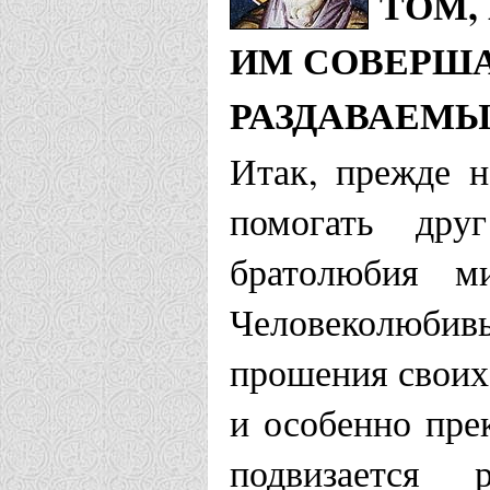
ТОМ,
ИМ СОВЕРША
РАЗДАВАЕМ
Итак, прежде н
помогать дру
братолюбия м
Человеколюбив
прошения своих
и особенно прек
подвизается 