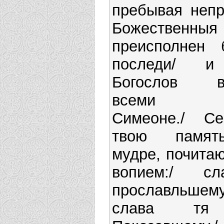
пребывая непр
Божествен
преисполнен
последи/ и
Богослов во
всеми по
Симеоне./ С
твою памят
мудре, почита
вопием:/ с
прославльшему
слава тя