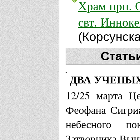
Храм прп. 
свт. Иннок
(Корсунск
Стать
ДВА УЧЕНЫ
12/25 марта Ц
Феофана Сигриа
небесного по
Затворника Выш