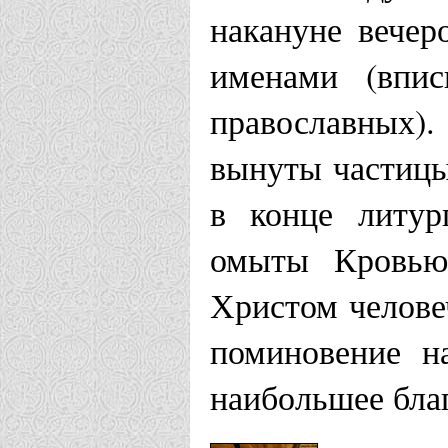
накануне вечер
именами (впис
православных).
вынуты частицы 
в конце литу
омыты Кровью
Христом челове
поминовение н
наибольшее благ