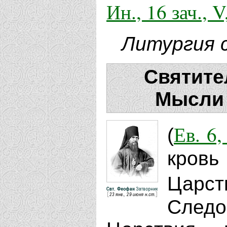
Ин., 16 зач., V
Литургия 
Святите
Мысли 
Ев. 6,
(
кров
Царст
Следо