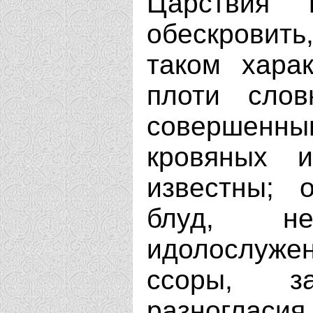
Царствия 
обескровит
таком хара
плоти слов
совершенн
кровяных и
известны; 
блуд, неч
идолослуже
ссоры, за
разноглас