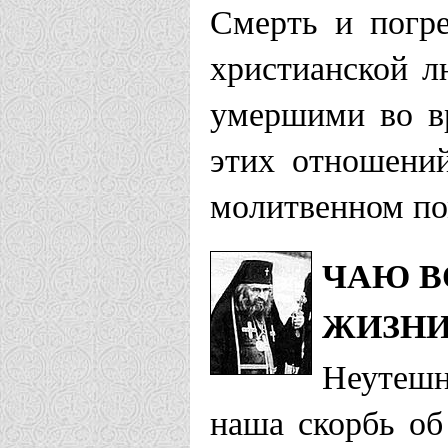
Смерть и погр
христианской л
умершими во в
этих отношени
молитвенном по
ЧАЮ В
ЖИЗНИ
Неутешн
наша скорбь о