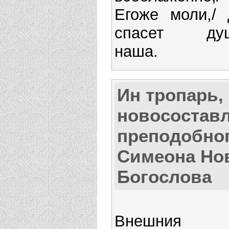
Егоже моли,/ 
спасет ду
наша.
Ин тропарь,
новосостав
преподобно
Симеона Но
Богослова
Внешния му