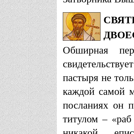
СВЯТ
ДВОЕ
Обширная пере
свидетельству
пастыря не толь
каждой самой м
посланиях он п
титулом – «раб
никакой епи