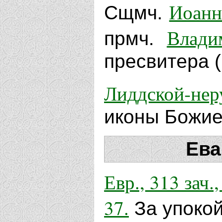
Иоанн
Сщмч.
Влади
прмч.
пресвитера (
Лиддской-нер
иконы Божией
Ева
Евр., 313 зач.,
37.
За упоко