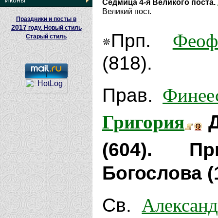
Иконы
Седмица 4-я Великого поста.
Великий пост.
Праздники и посты в
2017
году. Новый стиль
Феоф
Прп.
Старый стиль
(818).
Финее
Прав.
Григория
Д
(604).
П
Богослова (
Александ
Св.