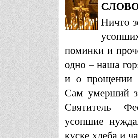
СЛОВ
Ничто з
усопши
поминки и проч
одно – наша го
и о прощении 
Сам умерший з
Святитель Фе
усопшие нужда
куске хлеба и ч