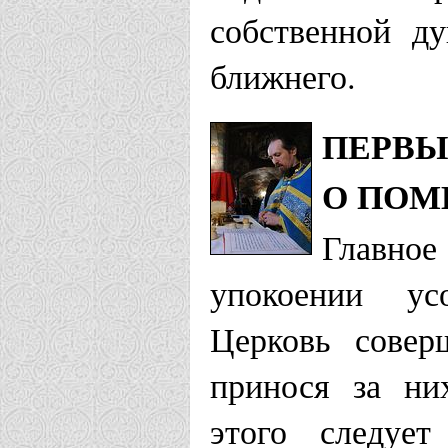
собственной д
ближнего.
ПЕРВЫ
О ПОМ
Главно
упокоении ус
Церковь совер
принося за ни
этого следует