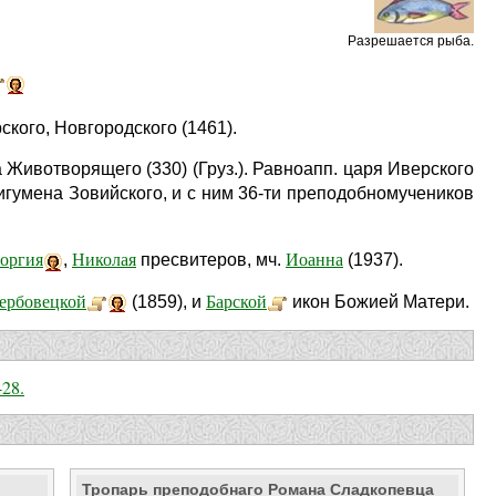
Разрешается рыба.
кого, Новгородского (1461).
 Животворящего (330) (Груз.). Равноапп. царя Иверского
 игумена Зовийского, и с ним 36-ти преподобномучеников
еоргия
Николая
Иоанна
,
пресвитеров, мч.
(1937).
ербовецкой
Барской
(1859), и
икон Божией Матери.
-28.
Тропарь преподобнаго Романа Сладкопевца