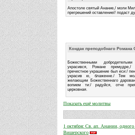
Апостоле святый Анание,/ моли Мил
прегрешений оставление// подаст 
Кондак преподобнаго Романа 
Божественными добродетельм
украсився, Романе премудре,/
пречестное украшение был еси:/ пе
украсив ю, блаженне./ Тем мо
желающим Божественнаго даровани
вопием ти:/ радуйся, отче пре
церковная.
Показать ещё молитвы
1 октября: Св. ап. Анании, одно
Вишерского