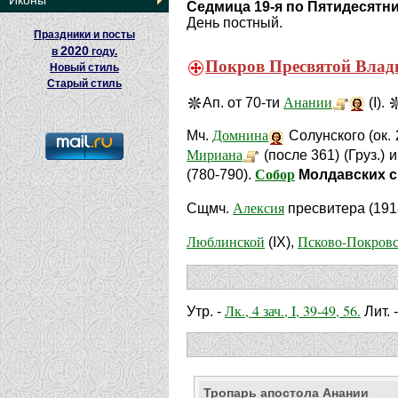
Иконы
Седмица 19-я по Пятидесятн
День постный.
Праздники и посты
2020
в
году.
Покров Пресвятой Влад
Новый стиль
Старый стиль
Анании
Ап. от 70-ти
(I).
Домнина
Мч.
Солунского (ок. 
Мириана
(после 361) (Груз.)
Собор
(780-790).
Молдавских с
Алексия
Сщмч.
пресвитера (191
Люблинской
Псково-Покров
(IX),
Лк., 4 зач., I, 39-49, 56.
Утр. -
Лит. 
Тропарь апостола Анании