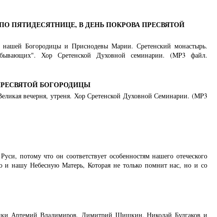
ПО ПЯТИДЕСЯТНИЦЕ, В ДЕНЬ ПОКРОВА ПРЕСВЯТОЙ
цы нашей Богородицы и Приснодевы Марии. Сретенский монастырь.
ебывающих". Хор Сретенской Духовной семинарии. (MP3 файл.
ПРЕСВЯТОЙ БОГОРОДИЦЫ
. Великая вечерня, утреня. Хор Сретенской Духовной Семинарии. (MP3
Руси, потому что он соответствует особенностям нашего отеческого
 и нашу Небесную Матерь, Которая не только помнит нас, но и со
ники Артемий Владимиров, Димитрий Шишкин, Николай Булгаков и