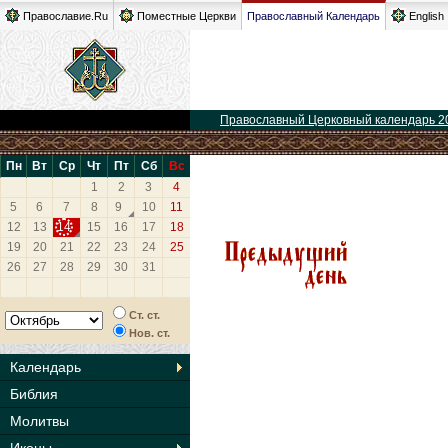
Православие.Ru
Поместные Церкви
Православный Календарь
English
Православный Церковный календарь 2
Пн
Вт
Ср
Чт
Пт
Сб
Вс
1
2
3
4
5
6
7
8
9
10
11
12
13
14
15
16
17
18
19
20
21
22
23
24
25
26
27
28
29
30
31
Ст. ст.
Нов. ст.
Календарь
Библия
Молитвы