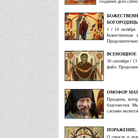
создании дело слепо
БОЖЕСТВЕНН
БОГОРОДИЦ
1 / 14 октября
Божественная 
Продолжительнос
ВСЕНОЩНОЕ 
30 сентября / 1
файл. Продолжит
ОМОФОР МАТ
Праздник, кото
благочестия. М
слезами молитс
ПОРАЖЕНИЕ,
О смысле и зна