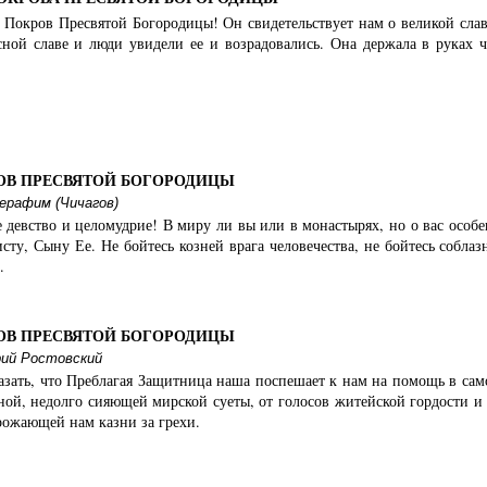
 Покров Пресвятой Богородицы! Он свидетельствует нам о великой славе
сной славе и люди увидели ее и возрадовались. Она держала в руках ч
ОВ ПРЕСВЯТОЙ БОГОРОДИЦЫ
ерафим (Чичагов)
 девство и целомудрие! В миру ли вы или в монастырях, но о вас особе
сту, Сыну Ее. Не бойтесь козней врага человечества, не бойтесь собла
.
ОВ ПРЕСВЯТОЙ БОГОРОДИЦЫ
ий Ростовский
азать, что Преблагая Защитница наша поспешает к нам на помощь в само
ной, недолго сияющей мирской суеты, от голосов житейской гордости и 
рожающей нам казни за грехи.