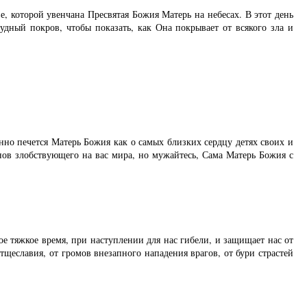
, которой увенчана Пресвятая Божия Матерь на небесах. В этот день
удный покров, чтобы показать, как Она покрывает от всякого зла и
нно печется Матерь Божия как о самых близких сердцу детях своих и
знов злобствующего на вас мира, но мужайтесь, Сама Матерь Божия с
е тяжкое время, при наступлении для нас гибели, и защищает нас от
тщеславия, от громов внезапного нападения врагов, от бури страстей