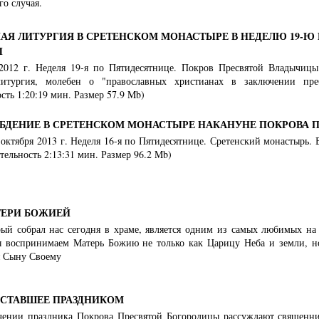
го случая.
АЯ ЛИТУРГИЯ В СРЕТЕНСКОМ МОНАСТЫРЕ В НЕДЕЛЮ 19-Ю 
Ы
 2012 г. Неделя 19-я по Пятидесятнице. Покров Пресвятой Владычи
литургия, молебен о "православных христианах в заключении пр
ть 1:20:19 мин. Размер 57.9 Mb)
БДЕНИЕ В СРЕТЕНСКОМ МОНАСТЫРЕ НАКАНУНЕ ПОКРОВА 
3 октября 2013 г. Неделя 16-я по Пятидесятнице. Сретенский монастырь
ельность 2:13:31 мин. Размер 96.2 Mb)
ЕРИ БОЖИЕЙ
рый собрал нас сегодня в храме, является одним из самых любимых на 
ы воспринимаем Матерь Божию не только как Царицу Неба и земли, но
я Сыну Своему
 СТАВШЕЕ ПРАЗДНИКОМ
чении праздника Покрова Пресвятой Богородицы рассуждают священ