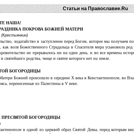
Статьи на Православие.Ru
ТЕ НАША!
ПРАЗДНИКА ПОКРОВА БОЖИЕЙ МАТЕРИ
 (Крестьянкин)
льство, ходатайство и заступление перед Богом, которое мы получаем 
р, как воля Божественного Страдальца и Спасителя мира усыновила ро
кровительство не прерывалось ни на один день, и во все времена истор
и святейшего родства, чище и святее которого нет на земле.
ЯТОЙ БОГОРОДИЦЫ
Матери Божией произошло в середине Х века в Константинополе, во Влах
ояса, перенесенные из Палестины в V веке.
 ПРЕСВЯТОЙ БОГОРОДИЦЫ
а
тантинополе в одной из церквей образ Святой Девы, перед которым ви