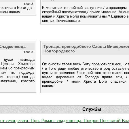
глас 3
остиваго Бога/ да
В молитвах теплейший заступниче/ и просящим
душам нашим.
скорейший послушателю,/ прими моление, Анани
наше/ и Христа моли помиловати ны,// Единаго в
святых Почивающаго.
Сладкопевца
Тропарь преподобного Саввы Вишерског
Новгородского
глас 8
и духа/ измлада
 Церкви Христове
От юности твоея весь Богу поработился еси, бл
нием бо прекрасным
/ и Того ради любве отечество и род оставил е
лим тя: подаждь
пустыню вселився / и в ней жестокое житие пок
я твоего,/ яко да
чудес дарования от Господа приял еси, /
блаженне, красото
преподобне, / моли Христа Бога спастися
нашим.
Службы
го от семидесяти. Прп. Романа сладкопевца. Покров Пресвятой