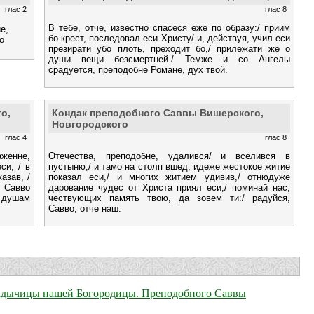
глас 2
глас 8
В тебе, отче, известно спасеся еже по образу:/ приим
е,
бо крест, последовал еси Христу/ и, действуя, учил еси
о
презирати убо плоть, преходит бо,/ прилежати же о
души вещи безсмертней./ Темже и со Ангелы
срадуется, преподобне Романе, дух твой.
о,
Кондак преподобного Саввы Вишерского,
Новгородского
глас 4
глас 8
аженне,
Отечества, преподобне, удалився/ и вселився в
си, / в
пустыню,/ и тамо на столп вшед, идеже жестокое житие
азав, /
показал еси,/ и многих житием удивив,/ отнюдуже
 Савво
дарование чудес от Христа приял еси,/ поминай нас,
 душам
чествующих память твою, да зовем ти:/ радуйся,
Савво, отче наш.
 Владычицы нашей Богородицы. Преподобного Саввы