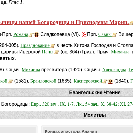
ице.
Глас 1.
ычицы нашей Богородицы и Приснодевы Марии.
Романа
Саввы
Прп.
Сладкопевца (VI).
Прп.
Вишерс
Празднование
284-305).
в честь Хитона Господня и Столпа
Наны
Михаила
 и царицы Иверской
(ок. 364) (Груз.). Прмч.
,
вятых.
Михаила
Александра
Г
8). Сщмч.
пресвитера (1920). Сщмчч.
,
ской
Браиловской
Касперовской
Г
(1581),
(1635),
(1840),
Евангельские Чтения
Евр., 320 зач., IX, 1-7.
Лк., 54 зач., X, 38-42; XI, 27
- Богородицы:
Молитвы
Кондак апостола Анании