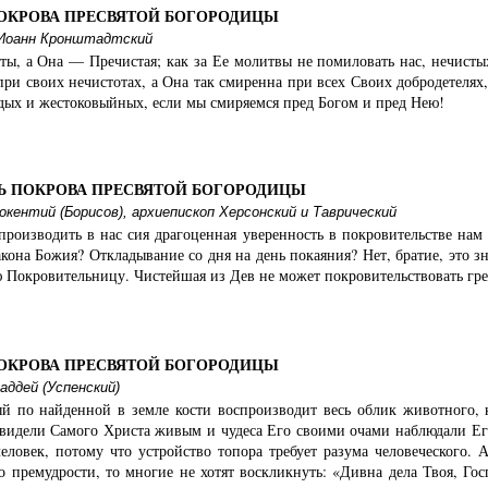
ПОКРОВА ПРЕСВЯТОЙ БОГОРОДИЦЫ
Иоанн Кронштадтский
ы, а Она — Пречистая; как за Ее молитвы не помиловать нас, нечистых
при своих нечистотах, а Она так смиренна при всех Своих добродетелях
рдых и жестоковыйных, если мы смиряемся пред Богом и пред Нею!
НЬ ПОКРОВА ПРЕСВЯТОЙ БОГОРОДИЦЫ
кентий (Борисов), архиепископ Херсонский и Таврический
производить в нас сия драгоценная уверенность в покровительстве нам
кона Божия? Откладывание со дня на день покаяния? Нет, братие, это з
 Покровительницу. Чистейшая из Дев не может покровительствовать гре
ПОКРОВА ПРЕСВЯТОЙ БОГОРОДИЦЫ
ддей (Успенский)
ый по найденной в земле кости воспроизводит весь облик животного, к
 видели Самого Христа живым и чудеса Его своими очами наблюдали Его 
человек, потому что устройство топора требует разума человеческого.
го премудрости, то многие не хотят воскликнуть: «Дивна дела Твоя, Го