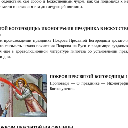
о содействия, сам собою и Божественным чудом, как бы подымался к неб
 место и оставался там до следующей пятницы.
ТОЙ БОГОРОДИЦЫ: ИКОНОГРАФИЯ ПРАЗДНИКА В ИСКУССТВЕ
а
м происхождении праздника Покрова Пресвятой Богородицы достаточно
о связывать начало почитания Покрова на Руси с владимиро-суздальс
я еще в дореволюционной литературе гипотеза об установлении праз
и дни.
ПОКРОВ ПРЕСВЯТОЙ БОГОРОДИЦЫ 1 /
Проповеди — О празднике — Иконограф
Богослужение.
ПОКРОВА ПРЕСВЯТОЙ БОГОРОДИЦЫ