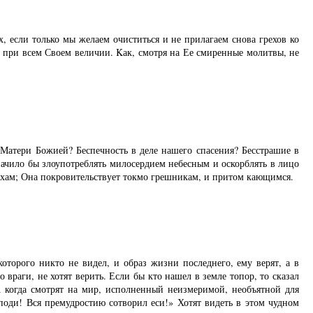
, если только мы желаем очиститься и не прилагаем снова грехов ко
, при всем Своем величии. Kак, смотря на Ее смиренные молитвы, не
 Матери Божией? Беспечность в деле нашего спасения? Бесстрашие в
начило бы злоупотреблять милосердием небесным и оскорблять в лицо
хам; Она покровительствует токмо грешникам, и притом кающимся.
оторого никто не видел, и образ жизни последнего, ему верят, а в
враги, не хотят верить. Если бы кто нашел в земле топор, то сказал
 А когда смотрят на мир, исполненный неизмеримой, необъятной для
споди! Вся премудростию сотворил еси!» Хотят видеть в этом чудном