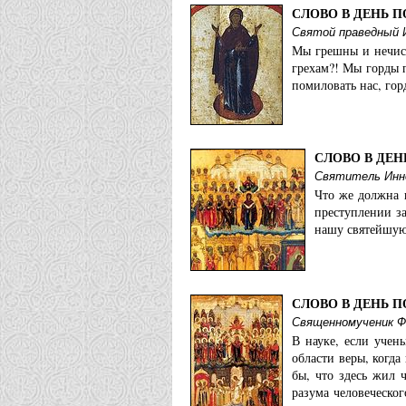
СЛОВО В ДЕНЬ 
Святой праведный 
Мы грешны и нечист
грехам?! Мы горды 
помиловать нас, го
СЛОВО В ДЕ
Святитель Инно
Что же должна 
преступлении за
нашу святейшую
СЛОВО В ДЕНЬ 
Священномученик Фа
В науке, если учен
области веры, когда
бы, что здесь жил 
разума человеческо