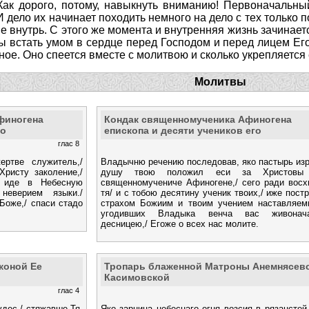
Как дорого, потому, навыкнуть вниманию! Первоначальны
И дело их начинает походить немного на дело с тех только 
не внутрь. С этого же момента и внутренняя жизнь зачинает
бы встать умом в сердце перед Господом и перед лицем Его
ое. Оно спеется вместе с молитвою и сколько укрепляется е
Молитвы
финогена
Кондак священномученика Афиногена
го
епископа и десяти учеников его
глас 8
ртве служитель,/
Владычню речению последовав, яко пастырь из
Христу заколение,/
душу твою положил еси за Христовы 
 иде в Небесную
священномучениче Афиногене,/ сего ради вос
неверием языки./
тя/ и с тобою десятину ученик твоих,/ иже пост
Боже,/ спаси стадо
страхом Божиим и твоим учением наставляеми
угодивших Владыка венча вас живонач
десницею,/ Егоже о всех нас молите.
коной Ее
Тропарь блаженной Матроны Анемнясевс
Касимовской
глас 4
удес,/ стяжавше Тя,
Яко зарница небеснаго огня возсия в рязанстей