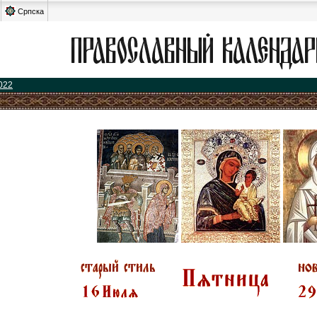
Српска
022