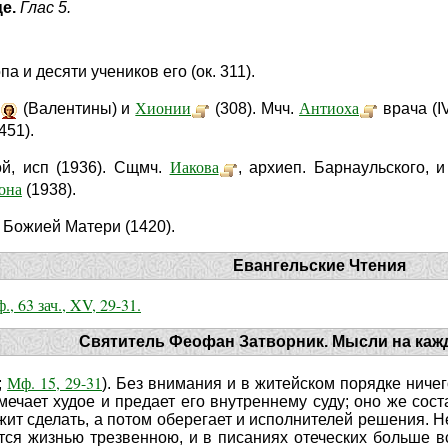
це.
Глас 5.
а и десяти учеников его (ок. 311).
Хионии
Антиоха
(Валентины) и
(308). Мчч.
врача (I
451).
Иакова
й, исп (1936). Cщмч.
, архиеп. Барнаульского, 
она
(1938).
 Божией Матери (1420).
Евангельские Чтения
., 63 зач., XV, 29-31.
Святитель Феофан Затворник. Мысли на каж
Мф. 15, 29-31
;
). Без внимания и в житейском порядке ничег
мечает худое и предает его внутреннему суду; оно же сос
ежит сделать, а потом оберегает и исполнителей решения. Н
ся жизнью трезвенною, и в писаниях отеческих больше вс