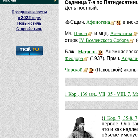
Иконы
Седмица 7-я по Пятидесятни
День постный.
Праздники и посты
2022
в
году.
Афиногена
Сщмч.
епископ
Новый стиль
Старый стиль
Павла
Алевтины
Мч.
и мцц.
IV Вселенского Собора
отцов
(
Матроны
Блж.
Анемнясевско
Феодора
Ардали
(1937). Прмч.
Чирской
(Псковской) иконы
1 Кор., 139 зач., VII, 35 - VIII, 7.
Мф
1 Кор. 7, 35-8, 7
(
первое. Оно за
что и как надл
объеме именует