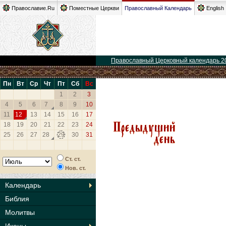
Православие.Ru
Поместные Церкви
Православный Календарь
English
Православный Церковный календарь 2
Пн
Вт
Ср
Чт
Пт
Сб
Вс
1
2
3
4
5
6
7
8
9
10
11
12
13
14
15
16
17
18
19
20
21
22
23
24
25
26
27
28
29
30
31
Ст. ст.
Нов. ст.
Календарь
Библия
Молитвы