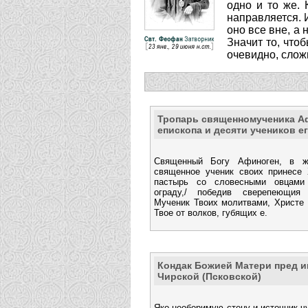
одно и то же. 
направляется. 
оно все вне, а 
Значит то, что
очевидно, сложн
Тропарь священномученика А
епископа и десяти учеников е
Священный Богу Афиноген, в же
священное ученик своих принесе 
пастырь со словесными овцами
ограду,/ победив сверепеющия 
Мученик Твоих молитвами, Христе 
Твое от волков, губящих е.
Кондак Божией Матери пред и
Чирской (Псковской)
Яко необоримую стену и источник ч