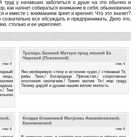
й труд у начавших заботиться о душе на это обычно и
пор, как начнет собираться внимание в себя; обыкновенно
ся и вместе с вниманием зреет и крепнет. Что это значит?
 сознательно все обсуждать и предпринимать. Дело это,
ю, столько и ее укрепляет.
Тропарь Божией Матери пред иконой Ее
Чирской (Псковской)
глас 4
глас 4
рядный/
Яко необоримую стену и источник чудес,/ стяжавше Тя,
овцы,
рабы Твои,/ Богородице Пречистая,/ сопротивных
хваляем
ополчения низлагаем./ Темже молим Тя:/ мир граду
радаша,
Твоему даруй/ и душам нашим велию милость.
./ Тем
альною
кой,
Кондак блаженной Матроны Анемнясевской,
Касимовской
глас 8
глас 8
 стране
В немощех силу, в слепоте очи нетленныя обрела еси,