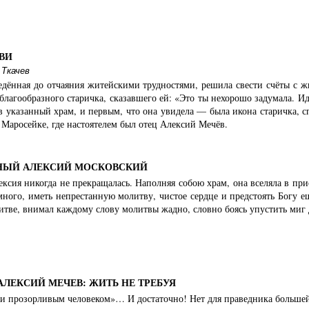
ВИ
 Ткачев
дённая до отчаяния житейскими трудностями, решила свести счёты с жи
благообразного старичка, сказавшего ей: «Это ты нехорошо задумала. И
 указанный храм, и первым, что она увидела — была икона старичка, с
Маросейке, где настоятелем был отец Алексий Мечёв.
ДНЫЙ АЛЕКСИЙ МОСКОВСКИЙ
ексия никогда не прекращалась. Наполняя собою храм, она вселяла в пр
много, иметь непрестанную молитву, чистое сердце и предстоять Богу е
литве, внимал каждому слову молитвы жадно, словно боясь упустить миг 
ЛЕКСИЙ МЕЧЕВ: ЖИТЬ НЕ ТРЕБУЯ
 прозорливым человеком»… И достаточно! Нет для праведника большей 