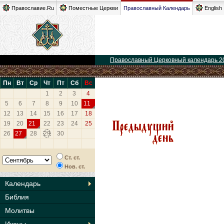
Православие.Ru
Поместные Церкви
Православный Календарь
English
Православный Церковный календарь 2
Пн
Вт
Ср
Чт
Пт
Сб
Вс
1
2
3
4
5
6
7
8
9
10
11
12
13
14
15
16
17
18
19
20
21
22
23
24
25
26
27
28
29
30
Ст. ст.
Нов. ст.
Календарь
Библия
Молитвы