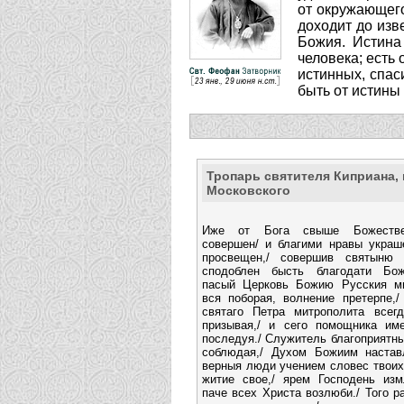
от окружающего
доходит до изв
Божия. Истина
человека; есть 
истинных, спас
быть от истины 
Тропарь святителя Киприана,
Московского
Иже от Бога свыше Божестве
совершен/ и благими нравы украш
просвещен,/ совершив святыню 
сподоблен бысть благодати Бож
пасый Церковь Божию Русския ми
вся поборая, волнение претерпе,/
святаго Петра митрополита все
призывая,/ и сего помощника име
последуя./ Служитель благоприятны
соблюдая,/ Духом Божиим настав
верныя люди учением словес твоих
житие свое,/ ярем Господень изм
паче всех Христа возлюби./ Того р