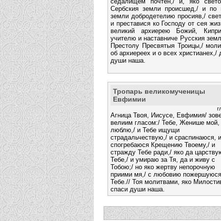
седалищем почтен,/ и, яко свето
Сербския земли происшед,/ и по 
земли добродетелию просияв,/ свет
и преставися ко Господу от сея жиз
великий архиерею Божий, Кипри
учителю и наставниче Русския земл
Престолу Пресвятыя Троицы,/ мол
об архиереех и о всех христианех,/ 
души наша.
Тропарь великомученицы
Евфимии
г
Агница Твоя, Иисусе, Евфимия/ зов
велиим гласом:/ Тебе, Женише мой,
люблю,/ и Тебе ищущи
страдальчествую,/ и сраспинаюся, 
спогребаюся Крещению Твоему,/ и
стражду Тебе ради,/ яко да царству
Тебе,/ и умираю за Тя, да и живу с
Тобою;/ но яко жертву непорочную
приими мя,/ с любовию пожершуюс
Тебе.// Тоя молитвами, яко Милости
спаси души наша.