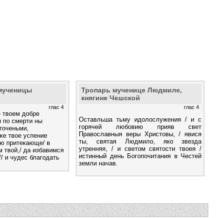
мученицы
Тропарь мученице Людмиле,
княгине Чешской
глас 4
глас 4
 твоем добре
Оставльша тьму идолослужения / и с
и по смерти ны
горячей любовию прияв свет
точеньми,
Православныя веры Христовы, / явися
же твое успение
ты, святая Людмило, яко звезда
ою притекающе/ в
утренняя, / и светом святости твоея /
 твой,/ да избавимся
истинный день Богопочитания в Честей
/ и чудес благодать
земли начав.