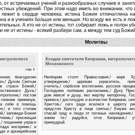
, от встречаемых учений и разнообразных случаев и заняти
естных убеждений. При этом надо иметь во внимании, что 
 лежит в сердце человека; истина Божия отпечатлена на
она и в учениях больше или меньше. Но всюду же есть и лож
ительных. А кто не от истины, тот собирает ложь и полон 
и не от истины - всякий разбери сам, а между тем суд Божий 
Молитвы
 митрополита
Кондак святителя Киприана, митрополит
Московского
глас 4
нною благодатию
Необорим столп Православия,/ вере Хр
ен,/ Духом Святым
утверждение,/ церквам украситель, пре
в страсе Божий,/
учитель,/ сербское воспитание, русское процве
ественнаго Духа,/
Господнею любовию распалаемь,/ Духу Прес
трополии,/ постом
дом явися/ и душу, яко жертву непорочну, Го
 гонение преминув,
принесе,/ досточудне и всечестне Киприане, св
гда себе в помощь
Христов,/ сего ради вселися в широту рай
я,/ и того стопам
предстоя Христу в лице святых,/ Емуже мо
й,/ заповеди Божия
спасай град и люди от поганых нахождения,/
ляемь,/ просвещая
зовем ти:/ радуйся, отче Киприане,/ у
,/ пощением украси
премудрый.
лада восприим,/ и
ади и архиерейским