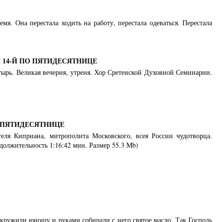
я. Она перестала ходить на работу, перестала одеваться. Перестала
14-Й ПО ПЯТИДЕСЯТНИЦЕ
стырь. Великая вечерня, утреня. Хор Сретенской Духовной Семинарии.
 ПЯТИДЕСЯТНИЦЕ
теля Киприана, митрополита Московского, всея России чудотворца.
должительность 1:16:42 мин. Размер 55.3 Mb)
окружили юношу и руками собирали с него святое масло. Так Господь