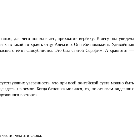
знью, для чего пошла в лес, прихватив верёвку. В лесу она увидела
ди-ка в такой-то храм к отцу Алексию. Он тебе поможет». Удивлённая
пасшего её от самоубийства. Это был святой Серафим. А храм этот —
исутствующих уверенность, что при всей житейской суете можно быть
ще здесь, на земле. Когда батюшка молился, то, по отзывам видевших
духовного восторга.
чести, чем эти слова.