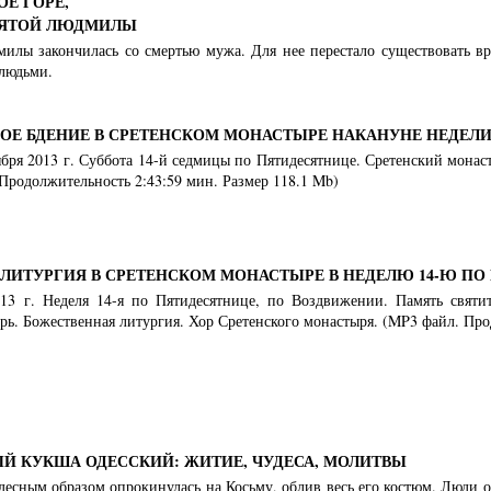
Е ГОРЕ,
ВЯТОЙ ЛЮДМИЛЫ
лы закончилась со смертью мужа. Для нее перестало существовать врем
 людьми.
Е БДЕНИЕ В СРЕТЕНСКОМ МОНАСТЫРЕ НАКАНУНЕ НЕДЕЛИ 
тября 2013 г. Суббота 14-й седмицы по Пятидесятнице. Сретенский мона
Продолжительность 2:43:59 мин. Размер 118.1 Mb)
ЛИТУРГИЯ В СРЕТЕНСКОМ МОНАСТЫРЕ В НЕДЕЛЮ 14-Ю ПО
013 г. Неделя 14-я по Пятидесятнице, по Воздвижении. Память святи
ь. Божественная литургия. Хор Сретенского монастыря. (MP3 файл. Про
Й КУКША ОДЕССКИЙ: ЖИТИЕ, ЧУДЕСА, МОЛИТВЫ
десным образом опрокинулась на Косьму, облив весь его костюм. Люди 