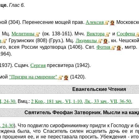
ице.
Глас 6.
Алексия
ой (304). Перенесение мощей прав.
Московско
Мелитины
Виктора
Сосфена
. Мц.
(ок. 138-161). Мчч.
и
а
Людмилы
Грузинских (808) (Груз.). Мц.
, кн. Чешской
Фотия
ого, всея России чудотворца (1406). Свт.
, митр.
1964).
Сергия
1937). Сщмч.
пресвитера (1942).
"Призри на смирение"
емой
(1420).
Евангельские Чтения
I, 24-30.
2 Кор., 181 зач., VI, 1-10.
Лк., 33 зач., VII, 36-50.
Вмц.:
Святитель Феофан Затворник. Мысли на каж
, 24-30
). Что подвигло сирофиникиянку придти к Господу и
еждена была, что Спаситель силен исцелить дочь ее и п
 прошения ее, и не переставала просить. Убеждения - ито