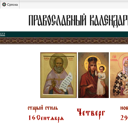
Српска
022