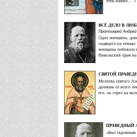
отец наших…”»
ВСЁ ДЕЛО В ЛЮБ
Протоиерей Андрей
Одна женщина, дове
сидящего на пеньке 
женщина побежала в
Никольский храм на 
СВЯТОЙ ПРАВЕ
Молитва святого Ал
далеким от всего зе
его, он горел на мо
ПРАВЕДНЫЙ А
«Был скромным и