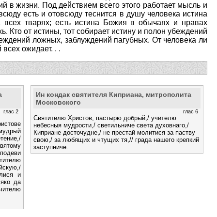
й в жизни. Под действием всего этого работает мысль и
всюду есть и отовсюду теснится в душу человека истина
 всех тварях; есть истина Божия в обычаях и нравах
ь. Кто от истины, тот собирает истину и полон убеждений
убеждений ложных, заблуждений пагубных. От человека ли
всех ожидает. . .
а
Ин кондак святителя Киприана, митрополита
Московского
глас 2
глас 6
Святителю Христов, пастырю добрый,/ учителю
истове
небесныя мудрости,/ светильниче света духовнаго,/
мудрый
Киприане досточудне,/ не престай молитися за паству
тение,/
свою,/ за любящих и чтущих тя,// града нашего крепкий
вятому
заступниче.
сподеви
ятителю
скую,/
лися и
 яко да
чителю