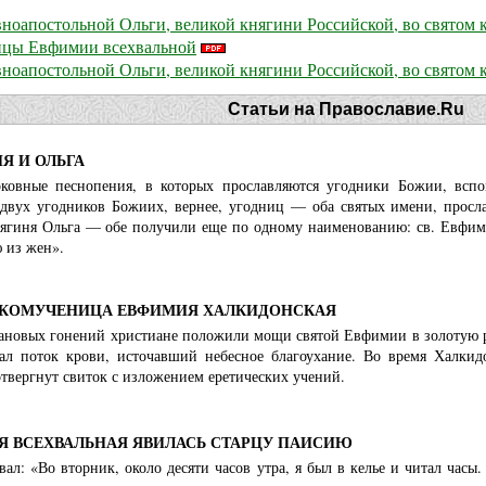
ноапостольной Ольги, великой княгини Российской, во святом
ницы Евфимии всехвальной
ноапостольной Ольги, великой княгини Российской, во святом
Статьи на Православие.Ru
Я И ОЛЬГА
ковные песнопения, в которых прославляются угодники Божии, всп
 двух угодников Божиих, вернее, угодниц — оба святых имени, просл
нягиня Ольга — обе получили еще по одному наименованию: св. Евфими
 из жен».
ИКОМУЧЕНИЦА ЕВФИМИЯ ХАЛКИДОНСКАЯ
ановых гонений христиане положили мощи святой Евфимии в золотую ра
ал поток крови, источавший небесное благоухание. Во время Халкид
твергнут свиток с изложением еретических учений.
Я ВСЕХВАЛЬНАЯ ЯВИЛАСЬ СТАРЦУ ПАИСИЮ
вал: «Во вторник, около десяти часов утра, я был в келье и читал час