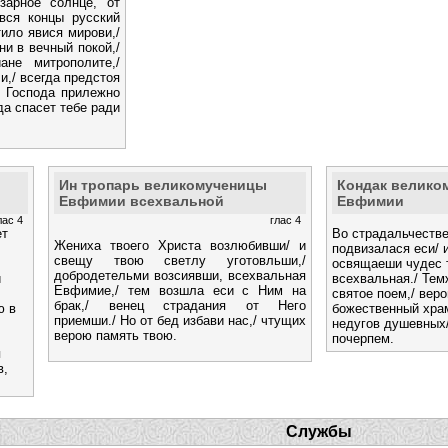
зарное солнце, от
вся концы русский
ило явися мирови,/
ни в вечный покой,/
ане митрополите,/
и,/ всегда предстоя
и Господа прилежно
да спасет тебе ради
Ин тропарь великомученицы
Кондак велико
Евфимии всехвальной
Евфимии
лас 4
глас 4
ет
Во страдальчестве
Жениха твоего Христа возлюбивши/ и
подвизалася еси/ 
свещу твою светлу уготовльши,/
освящаеши чудес 
добродетельми возсиявши, всехвальная
и
всехвальная./ Тем
Евфимие,/ тем возшла еси с Ним на
святое поем,/ вер
брак,/ венец страдания от Него
ю в
божественный храм
приемши./ Но от бед избави нас,/ чтущих
недугов душевных/
верою память твою.
почерпем.
я
в,
Службы