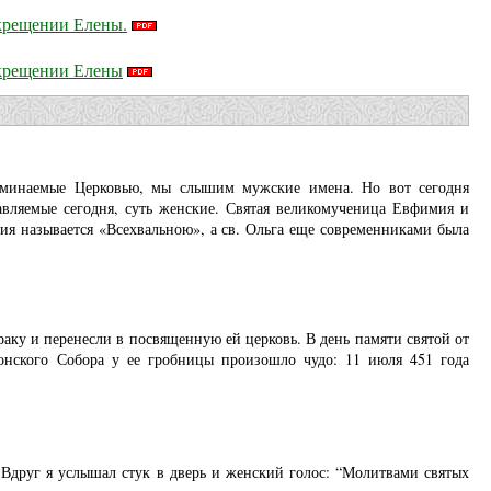
 крещении Елены.
 крещении Елены
оминаемые Церковью, мы слышим мужские имена. Но вот сегодня
авляемые сегодня, суть женские. Святая великомученица Евфимия и
я называется «Всехвальною», а св. Ольга еще современниками была
ку и перенесли в посвященную ей церковь. В день памяти святой от
онского Собора у ее гробницы произошло чудо: 11 июля 451 года
ы. Вдруг я услышал стук в дверь и женский голос: “Молитвами святых