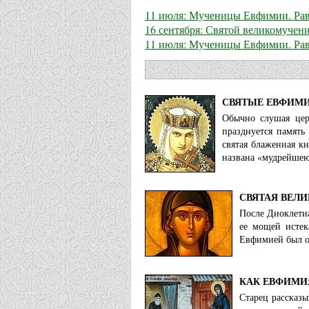
11 июля: Мученицы Евфимии. Рав
16 сентября: Святой великомуче
11 июля: Мученицы Евфимии. Рав
СВЯТЫЕ ЕВФИМИ
Обычно слушая цер
празднуется память
святая блаженная к
названа «мудрейшею
СВЯТАЯ ВЕЛ
После Диоклети
ее мощей истек
Евфимией был о
КАК ЕВФИМИ
Старец рассказы