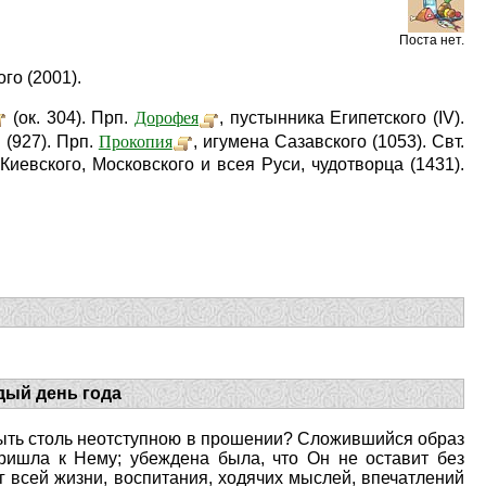
Поста нет.
го (2001).
Дорофея
(ок. 304). Прп.
, пустынника Египетского (IV).
Прокопия
 (927). Прп.
, игумена Сазавского (1053). Свт.
 Киевского, Московского и всея Руси, чудотворца (1431).
дый день года
 быть столь неотступною в прошении? Сложившийся образ
ришла к Нему; убеждена была, что Он не оставит без
г всей жизни, воспитания, ходячих мыслей, впечатлений