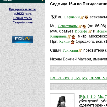
Иконы
Седмица 16-я по Пятидесятн
Праздники и посты
2022
в
году.
Евфимии
Вмц.
всехвальн
Новый стиль
Старый стиль
Севастианы
Мц.
(ок. 86-96)
Иосифа
Исаак
Мчч. братьев
и
Киприана
, митр. Московск
Кукши
Прп.
Одесского, исп. (
Григория
Сщмч.
пресвитера (
Иконы Божией Матери, имену
Еф., 216 зач., I, 1-9.
Мк., 30 зач., VI
Еф. 1, 1-9
Мк. 7
(
;
убеждений; уб
удовлетворения