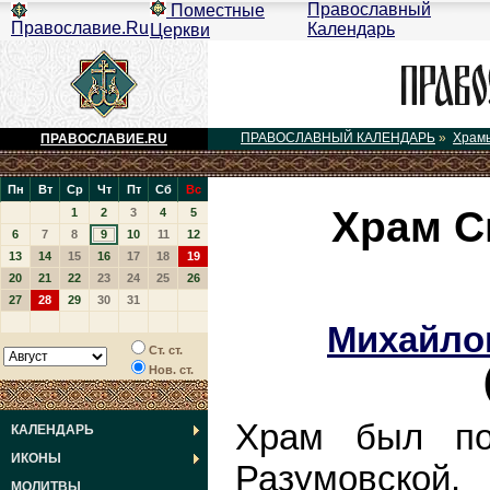
Православный
Поместные
Православие.Ru
Календарь
Церкви
ПРАВОСЛАВНЫЙ КАЛЕНДАРЬ
»
Храм
ПРАВОСЛАВИЕ.RU
Пн
Вт
Ср
Чт
Пт
Сб
Вс
Храм С
1
2
3
4
5
6
7
8
9
10
11
12
13
14
15
16
17
18
19
20
21
22
23
24
25
26
27
28
29
30
31
Михайло
Ст. ст.
Нов. ст.
Храм был по
КАЛЕНДАРЬ
ИКОНЫ
Разумовской
МОЛИТВЫ