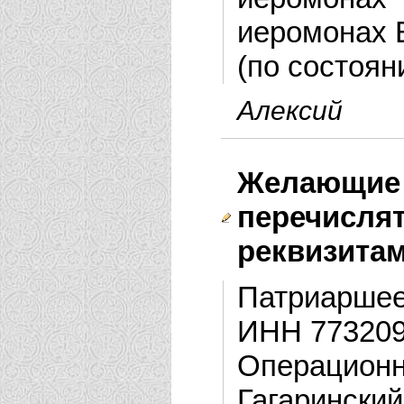
иеромонах 
(по состоян
Алексий
Желающи
перечисл
реквизита
Патриаршее
ИНН 773209
Операцион
Гагаринский