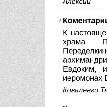
Алексий
Коментарии
К настояще
храма П
Переделк
архимандри
Евдоким, и
иеромонах 
Коваленко Т