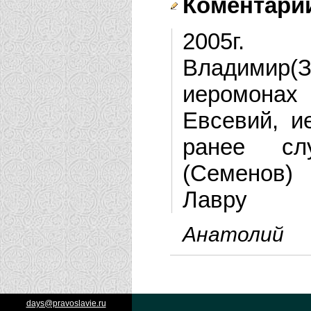
Коментарии
2005г. 
Владимир
иеромонах 
Евсевий, и
ранее сл
(Семенов)
Лавру
Анатолий
days@pravoslavie.ru