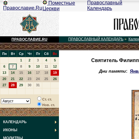
Православный
Поместные
Православие.Ru
Календарь
Церкви
ПРАВОСЛАВНЫЙ КАЛЕНДАРЬ
»
Кале
ПРАВОСЛАВИЕ.RU
Пн
Вт
Ср
Чт
Пт
Сб
Вс
Святитель Филипп,
1
2
3
4
5
6
7
8
9
10
11
12
Дни памяти
:
Янв
13
14
15
16
17
18
19
20
21
22
23
24
25
26
27
28
29
30
31
Ст. ст.
Нов. ст.
КАЛЕНДАРЬ
ИКОНЫ
МОЛИТВЫ