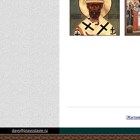
[
Жити
days@pravoslavie.ru