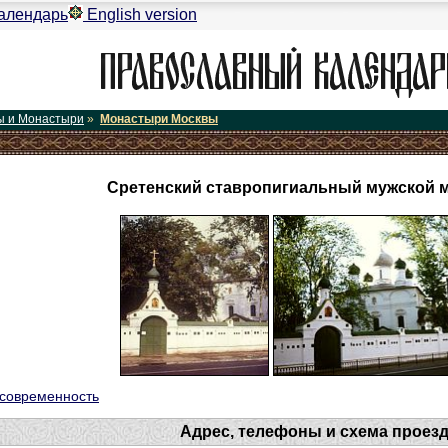
алендарь
English version
ы и Монастыри
»
Монастыри Москвы
Сретенский ставропигиальный мужской 
 современность
Адрес, телефоны и схема проез