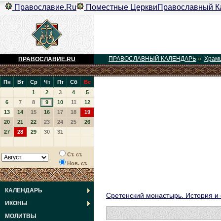
Православие.Ru
Поместные Церкви
Православный К
ПРАВОСЛАВНЫЙ КАЛЕНДАРЬ
»
Храм
ПРАВОСЛАВИЕ.RU
Пн
Вт
Ср
Чт
Пт
Сб
Вс
1
2
3
4
5
6
7
8
9
10
11
12
13
14
15
16
17
18
19
20
21
22
23
24
25
26
27
28
29
30
31
Ст. ст.
Нов. ст.
КАЛЕНДАРЬ
Сретенский монастырь. История и
ИКОНЫ
МОЛИТВЫ