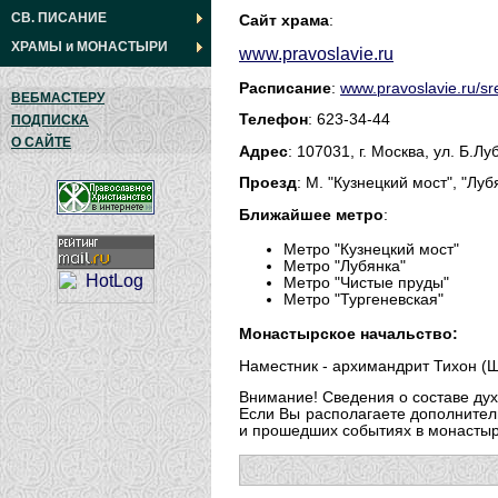
СВ. ПИСАНИЕ
Сайт храма
:
ХРАМЫ
и
МОНАСТЫРИ
www.pravoslavie.ru
Расписание
:
www.pravoslavie.ru/sr
ВЕБМАСТЕРУ
Телефон
: 623-34-44
ПОДПИСКА
О САЙТЕ
Адрес
: 107031, г. Москва, ул. Б.Лу
Проезд
: М. "Кузнецкий мост", "Луб
Ближайшее метро
:
Метро "Кузнецкий мост"
Метро "Лубянка"
Метро "Чистые пруды"
Метро "Тургеневская"
Монастырское начальство:
Наместник - архимандрит Тихон (Ш
Внимание! Сведения о составе дух
Если Вы располагаете дополнител
и прошедших событиях в монастыре