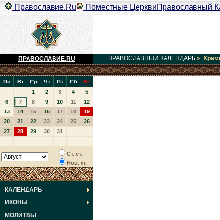
Православие.Ru
Поместные Церкви
Православный К
ПРАВОСЛАВНЫЙ КАЛЕНДАРЬ
»
Храм
ПРАВОСЛАВИЕ.RU
Пн
Вт
Ср
Чт
Пт
Сб
Вс
1
2
3
4
5
6
7
8
9
10
11
12
13
14
15
16
17
18
19
20
21
22
23
24
25
26
27
28
29
30
31
Ст. ст.
Нов. ст.
КАЛЕНДАРЬ
ИКОНЫ
МОЛИТВЫ