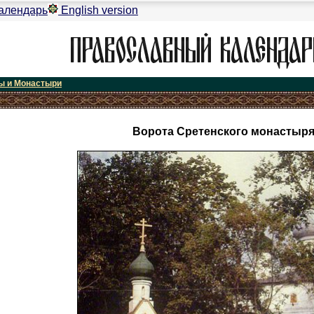
алендарь
English version
ы и Монастыри
Ворота Сретенского монастыр