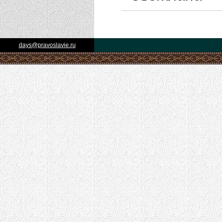
days@pravoslavie.ru