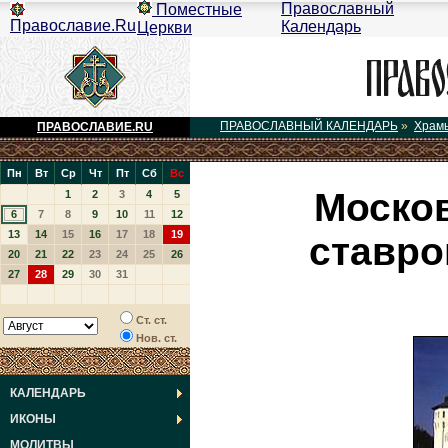
Православный
Поместные
Православие.Ru
Календарь
Церкви
ПРАВОСЛАВНЫЙ КАЛЕНДАРЬ
»
Храм
ПРАВОСЛАВИЕ.RU
Пн
Вт
Ср
Чт
Пт
Сб
Вс
Моско
1
2
3
4
5
6
7
8
9
10
11
12
13
14
15
16
17
18
19
ставро
20
21
22
23
24
25
26
27
28
29
30
31
Ст. ст.
Нов. ст.
КАЛЕНДАРЬ
ИКОНЫ
МОЛИТВЫ