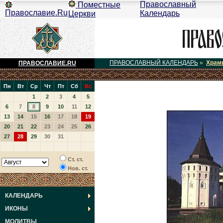
Православный
Поместные
Православие.Ru
Календарь
Церкви
ПРАВОСЛАВНЫЙ КАЛЕНДАРЬ
»
Храм
ПРАВОСЛАВИЕ.RU
Пн
Вт
Ср
Чт
Пт
Сб
Вс
1
2
3
4
5
6
7
8
9
10
11
12
13
14
15
16
17
18
19
20
21
22
23
24
25
26
27
28
29
30
31
Ст. ст.
Нов. ст.
КАЛЕНДАРЬ
ИКОНЫ
МОЛИТВЫ