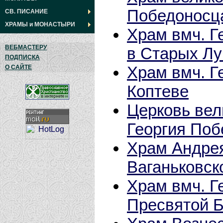
Победоносца
СВ. ПИСАНИЕ
ХРАМЫ
и
МОНАСТЫРИ
Храм вмч. Г
ВЕБМАСТЕРУ
в Старых Лу
ПОДПИСКА
Храм вмч. Г
О САЙТЕ
Коптеве
Церковь вел
Георгия Поб
Храм Андрея
Ваганьковс
Храм вмч. Г
Пресвятой Б