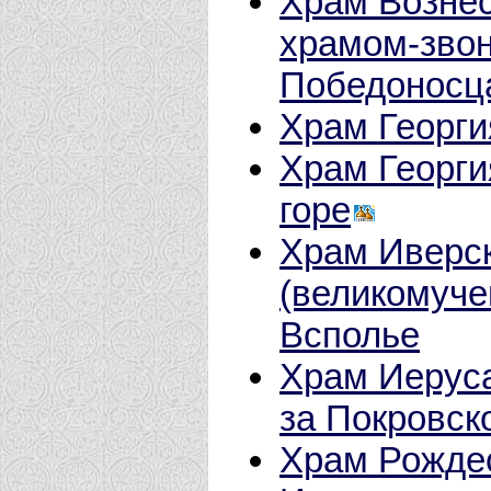
Храм Вознес
храмом-звон
Победоносц
Храм Георг
Храм Георги
горе
Храм Иверс
(великомуче
Всполье
Храм Иерус
за Покровск
Храм Рождес