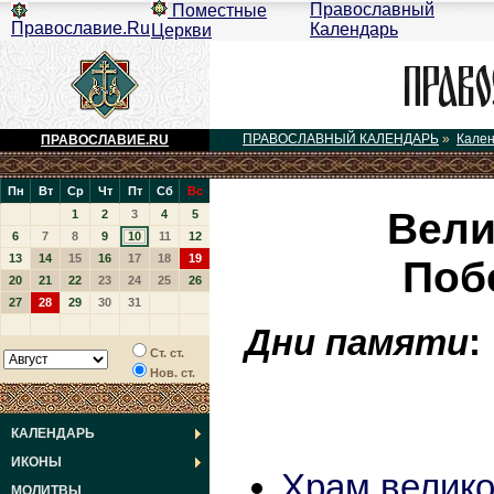
Православный
Поместные
Православие.Ru
Календарь
Церкви
ПРАВОСЛАВНЫЙ КАЛЕНДАРЬ
»
Кале
ПРАВОСЛАВИЕ.RU
Пн
Вт
Ср
Чт
Пт
Сб
Вс
Вели
1
2
3
4
5
6
7
8
9
10
11
12
13
14
15
16
17
18
19
Поб
20
21
22
23
24
25
26
27
28
29
30
31
Дни памяти
Ст. ст.
Нов. ст.
КАЛЕНДАРЬ
ИКОНЫ
Храм велико
МОЛИТВЫ