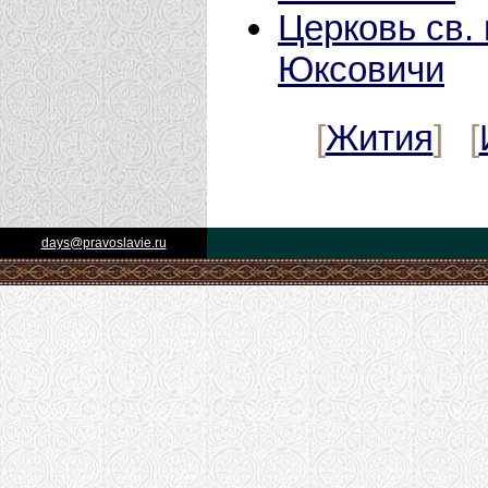
Церковь св. 
Юксовичи
[
Жития
] [
days@pravoslavie.ru