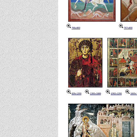
766x800
767x800
826x1200
1300x1889
1092x1200
1600x