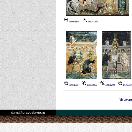
1600x1194
2180x1627
789x1200
1580x2403
723x1200
1475x24
[
Жити
days@pravoslavie.ru