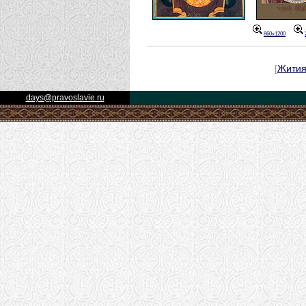
860x1200
[
Жити
days@pravoslavie.ru