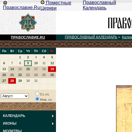
Православный
Поместные
Православие.Ru
Календарь
Церкви
ПРАВОСЛАВНЫЙ КАЛЕНДАРЬ
»
Кале
ПРАВОСЛАВИЕ.RU
Пн
Вт
Ср
Чт
Пт
Сб
Вс
1
2
3
4
5
6
7
8
9
10
11
12
13
14
15
16
17
18
19
20
21
22
23
24
25
26
27
28
29
30
31
Ст. ст.
Нов. ст.
КАЛЕНДАРЬ
ИКОНЫ
МОЛИТВЫ