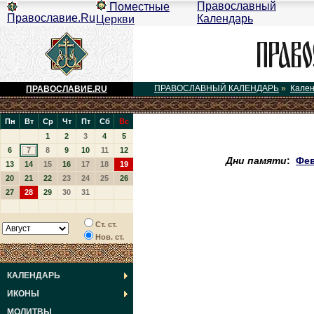
Православный
Поместные
Православие.Ru
Календарь
Церкви
ПРАВОСЛАВНЫЙ КАЛЕНДАРЬ
»
Кале
ПРАВОСЛАВИЕ.RU
Пн
Вт
Ср
Чт
Пт
Сб
Вс
1
2
3
4
5
6
7
8
9
10
11
12
Дни памяти
:
Фев
13
14
15
16
17
18
19
20
21
22
23
24
25
26
27
28
29
30
31
Ст. ст.
Нов. ст.
КАЛЕНДАРЬ
ИКОНЫ
МОЛИТВЫ