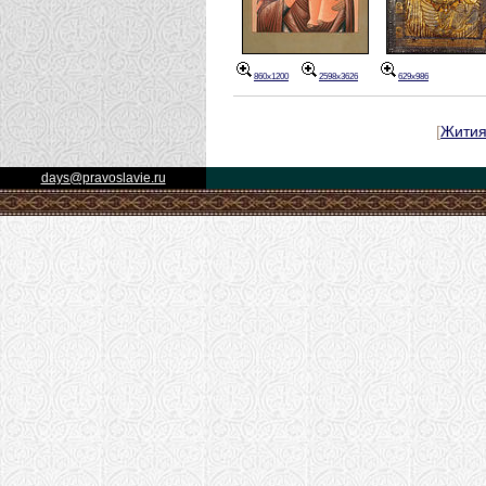
860x1200
2598x3626
629x986
[
Жити
days@pravoslavie.ru