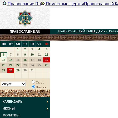
Православие.Ru
Поместные Церкви
Православный К
ПРАВОСЛАВНЫЙ КАЛЕНДАРЬ
»
Кале
ПРАВОСЛАВИЕ.RU
Пн
Вт
Ср
Чт
Пт
Сб
Вс
1
2
3
4
5
6
7
8
9
10
11
12
13
14
15
16
17
18
19
20
21
22
23
24
25
26
27
28
29
30
31
Ст. ст.
Нов. ст.
КАЛЕНДАРЬ
ИКОНЫ
МОЛИТВЫ