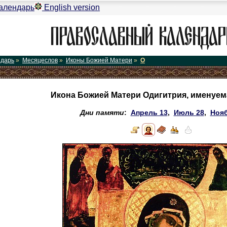
алендарь
English version
ндарь
»
Месяцеслов
»
Иконы Божией Матери
»
О
Икона Божией Матери Одигитрия, именуем
Дни памяти
:
Апрель 13
,
Июль 28
,
Нояб