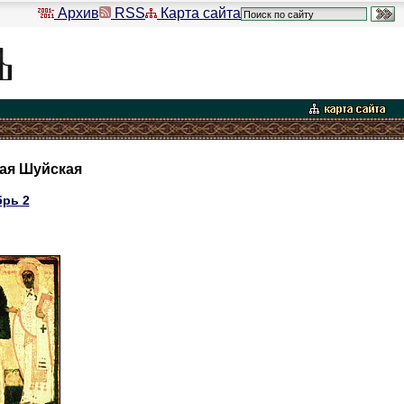
Архив
RSS
Карта сайта
ая Шуйская
рь 2