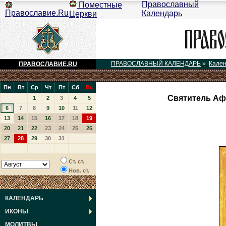
Православный
Поместные
Православие.Ru
Календарь
Церкви
ПРАВОСЛАВНЫЙ КАЛЕНДАРЬ
»
Кале
ПРАВОСЛАВИЕ.RU
Пн
Вт
Ср
Чт
Пт
Сб
Вс
Святитель Аф
1
2
3
4
5
6
7
8
9
10
11
12
13
14
15
16
17
18
19
20
21
22
23
24
25
26
27
28
29
30
31
Ст. ст.
Нов. ст.
КАЛЕНДАРЬ
ИКОНЫ
МОЛИТВЫ