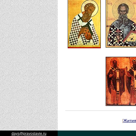
[
Жити
days@pravoslavie.ru