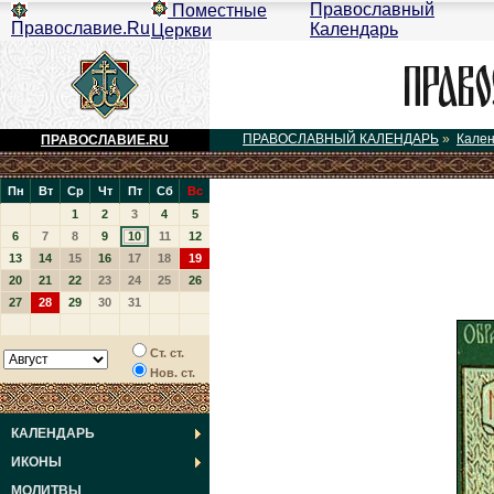
Православный
Поместные
Православие.Ru
Календарь
Церкви
ПРАВОСЛАВНЫЙ КАЛЕНДАРЬ
»
Кале
ПРАВОСЛАВИЕ.RU
Пн
Вт
Ср
Чт
Пт
Сб
Вс
1
2
3
4
5
6
7
8
9
10
11
12
13
14
15
16
17
18
19
20
21
22
23
24
25
26
27
28
29
30
31
Ст. ст.
Нов. ст.
КАЛЕНДАРЬ
ИКОНЫ
МОЛИТВЫ