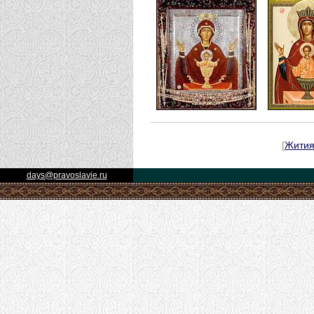
[
Жити
days@pravoslavie.ru