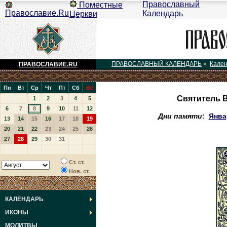
Православный
Поместные
Православие.Ru
Календарь
Церкви
ПРАВОСЛАВНЫЙ КАЛЕНДАРЬ
»
Кале
ПРАВОСЛАВИЕ.RU
Пн
Вт
Ср
Чт
Пт
Сб
Вс
Святитель В
1
2
3
4
5
6
7
8
9
10
11
12
Дни памяти
:
Янва
13
14
15
16
17
18
19
20
21
22
23
24
25
26
27
28
29
30
31
Ст. ст.
Нов. ст.
КАЛЕНДАРЬ
ИКОНЫ
МОЛИТВЫ