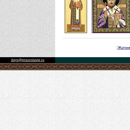
[
Жити
days@pravoslavie.ru