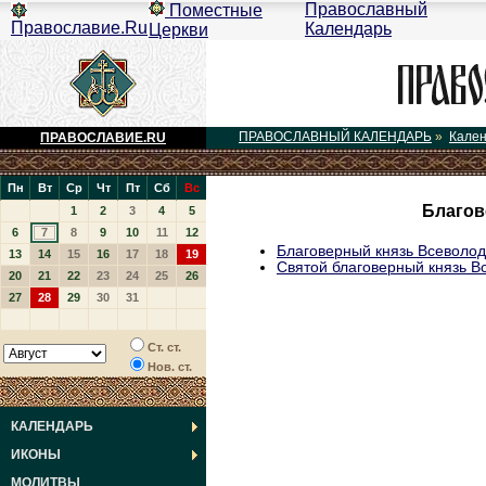
Православный
Поместные
Православие.Ru
Календарь
Церкви
ПРАВОСЛАВНЫЙ КАЛЕНДАРЬ
»
Кале
ПРАВОСЛАВИЕ.RU
Пн
Вт
Ср
Чт
Пт
Сб
Вс
Благов
1
2
3
4
5
6
7
8
9
10
11
12
Благоверный князь Всеволод
13
14
15
16
17
18
19
Святой благоверный князь В
20
21
22
23
24
25
26
27
28
29
30
31
Ст. ст.
Нов. ст.
КАЛЕНДАРЬ
ИКОНЫ
МОЛИТВЫ