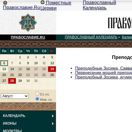
Православный
Поместные
Православие.Ru
Календарь
Церкви
ПРАВОСЛАВНЫЙ КАЛЕНДАРЬ
»
Кале
ПРАВОСЛАВИЕ.RU
Пн
Вт
Ср
Чт
Пт
Сб
Вс
Преподо
1
2
3
4
5
6
7
8
9
10
11
12
Преподобные Зосима, Савва
13
14
15
16
17
18
19
Перенесение мощей преподо
20
21
22
23
24
25
26
Преподобный Зосима, игуме
27
28
29
30
31
Ст. ст.
Нов. ст.
КАЛЕНДАРЬ
ИКОНЫ
МОЛИТВЫ