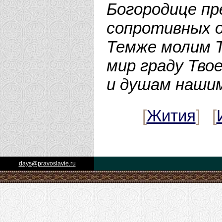
Богородице пр
сопротивных о
Темже молим Т
мир граду Твое
и душам наши
[
Жития
] [
days@pravoslavie.ru