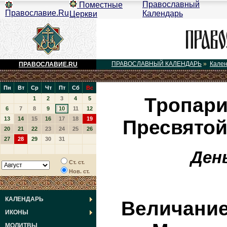
Православный
Поместные
Православие.Ru
Календарь
Церкви
ПРАВОСЛАВНЫЙ КАЛЕНДАРЬ
»
Кале
ПРАВОСЛАВИЕ.RU
Пн
Вт
Ср
Чт
Пт
Сб
Вс
Тропари
1
2
3
4
5
6
7
8
9
10
11
12
13
14
15
16
17
18
19
Пресвятой
20
21
22
23
24
25
26
27
28
29
30
31
Ден
Ст. ст.
Нов. ст.
КАЛЕНДАРЬ
Величание
ИКОНЫ
МОЛИТВЫ