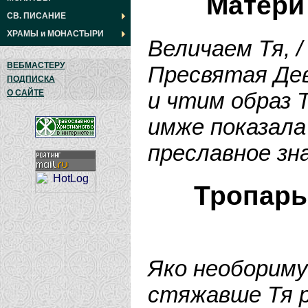
Матери
СВ. ПИСАНИЕ
ХРАМЫ
и
МОНАСТЫРИ
Величаем Тя, /
ВЕБМАСТЕРУ
Пресвятая Дев
ПОДПИСКА
и чтим образ Т
О САЙТЕ
имже показала 
преславное зн
Тропарь
Яко необориму
стяжавше Тя р