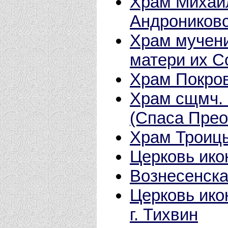
Храм Михаил
Андрониковс
Храм мучен
матери их 
Храм Покро
Храм сщмч. 
(Спаса Пре
Храм Троиц
Церковь ик
Вознесенска
Церковь ико
г. Тихвин