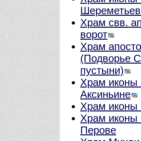
Шереметьев
Храм свв. а
ворот
Храм апосто
(Подворье С
пустыни)
Храм иконы 
Аксиньине
Храм иконы 
Храм иконы 
Перове