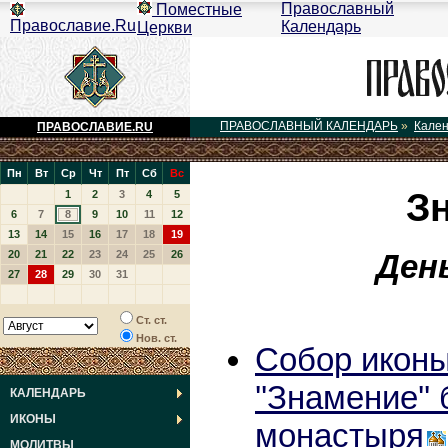
Православный
Поместные
Православие.Ru
Календарь
Церкви
ПРАВОСЛАВНЫЙ КАЛЕНДАРЬ
»
Кале
ПРАВОСЛАВИЕ.RU
Пн
Вт
Ср
Чт
Пт
Сб
Вс
З
1
2
3
4
5
6
7
8
9
10
11
12
13
14
15
16
17
18
19
Ден
20
21
22
23
24
25
26
27
28
29
30
31
Ст. ст.
Нов. ст.
Собор икон
''Знамение''
КАЛЕНДАРЬ
ИКОНЫ
монастыря
МОЛИТВЫ