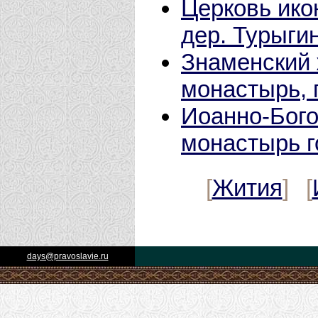
Церковь ико
дер. Турыги
Знаменский
монастырь, 
Иоанно-Бого
монастырь г
[
Жития
] [
days@pravoslavie.ru