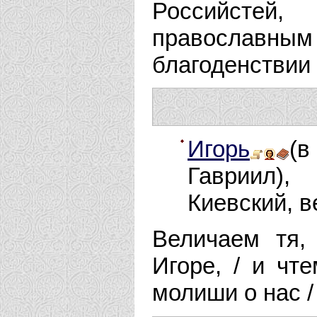
Российстей
православн
благоденствии 
Игорь
(в
Гавриил),
Киевский, в
Величаем тя,
Игоре, / и чт
молиши о нас /