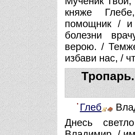
Мученик Твой, 
княже Глебе
помощник / и
болезни вра
верою. / Темж
избави нас, /
Тропарь.
Глеб
Влад
Днесь светл
Владимир, / и