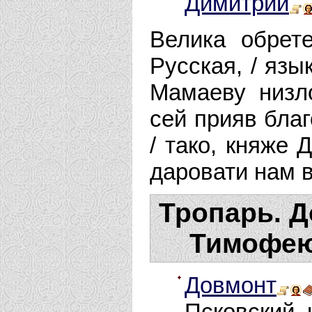
Димитрий
Велика обрет
Русская, / яз
Мамаеву низл
сей прияв бла
/ тако, княже 
даровати нам 
Тропарь. Д
Тимофею,
Довмонт
Псковский, 