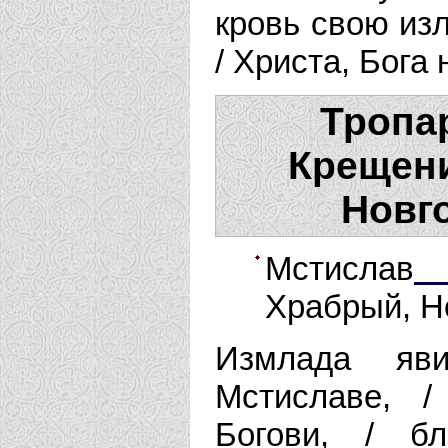
кровь свою изл
/ Христа, Бога 
Тропар
Крещени
Новго
Мстислав
Храбрый, Но
Измлада яви
Мстиславе, /
Богови, / бл