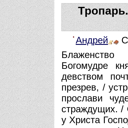
Тропарь
Андрей
С
Блаженство 
Богомудре кн
девством поч
презрев, / уст
прослави чуд
страждущих. / 
у Христа Госпо