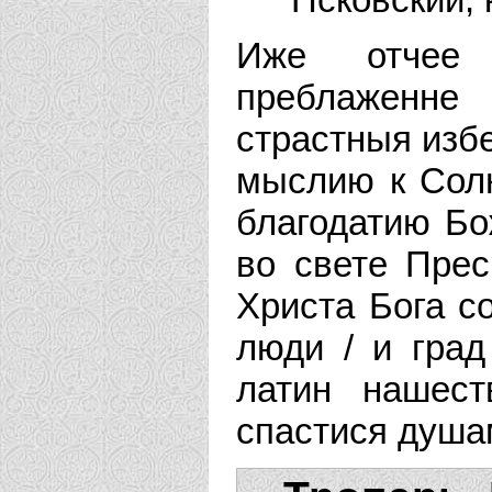
Иже отчее 
преблаженне
страстныя избе
мыслию к Солн
благодатию Бо
во свете Прес
Христа Бога с
люди / и град
латин нашест
спастися душа