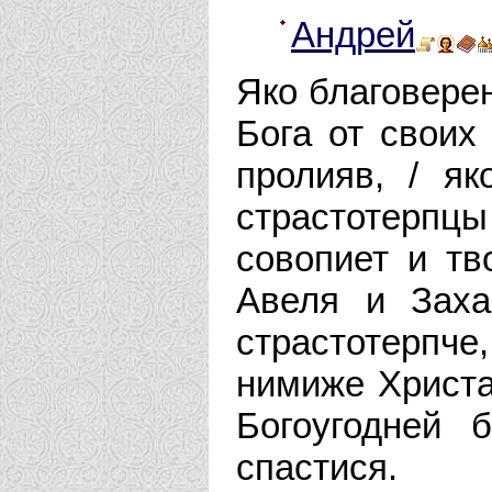
Андрей
Яко благоверен
Бога от своих
пролияв, / я
страстотерпц
совопиет и тво
Авеля и Заха
страстотерпч
нимиже Христа
Богоугодней 
спастися.