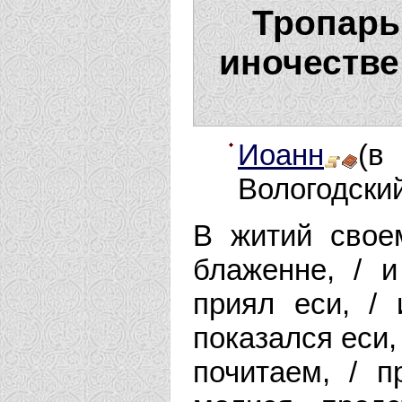
Тропарь
иночестве
Иоанн
(в
Вологодский
В житий свое
блаженне, / 
приял еси, /
показался еси,
почитаем, / п