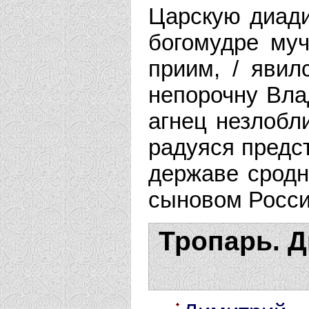
Царскую диади
богомудре муч
приим, / явил
непорочну Вла
агнец незлобли
радуяся предс
державе сродн
сыновом Росси
Тропарь. Д