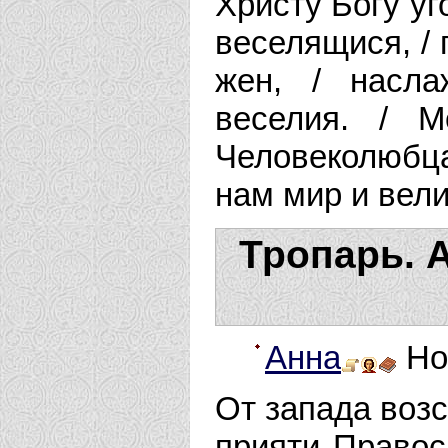
Христу Богу уг
веселящися, /
жен, / насл
веселия. / 
Человеколюбца
нам мир и вел
Тропарь. 
Анна
Нов
От запада возс
прияти Правос