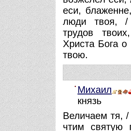
еси, блаженне
люди твоя, /
трудов твоих
Христа Бога о
твою.
Михаил
князь
Величаем тя, /
чтим святую 