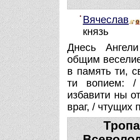
Вячеслав
князь
Днесь Ангел
общим веселие
в память ти, с
ти вопием: 
избавити ны о
враг, / чтущих
Тропа
Всеволод