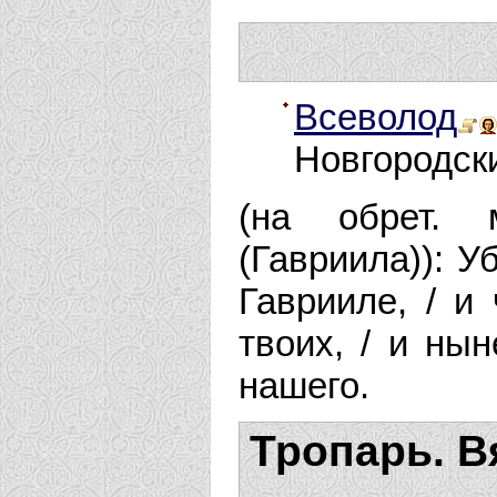
Всеволод
Новгородски
(на обрет. 
(Гавриила)): У
Гаврииле, / и
твоих, / и ны
нашего.
Тропарь. В