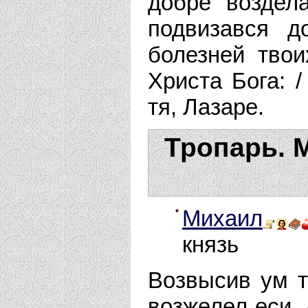
добре воздел
подвизався д
болезней твои
Христа Бога: 
тя, Лазаре.
Тропарь. 
Михаил
князь
Возвысив ум т
возжелел еси,