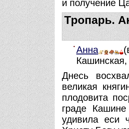
и получение Ц
Тропарь. А
Анна
Кашинская, 
Днесь восхва
великая княги
плодовита пос
граде Кашине
удивила еси 