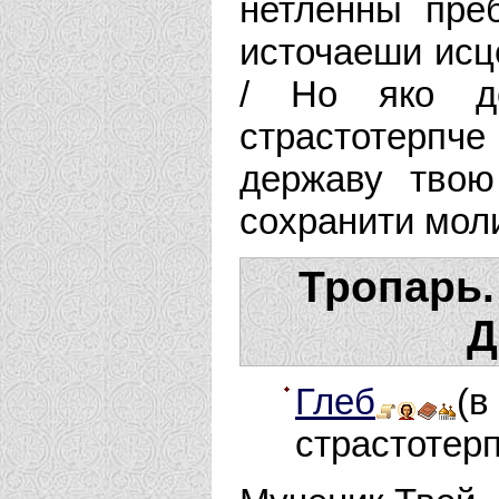
нетленны пре
источаеши исц
/ Но яко де
страстотерпч
державу твою
сохранити мол
Тропарь.
Д
Глеб
(
страстотерп