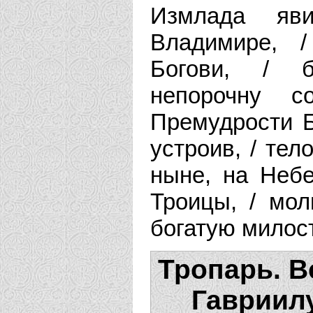
Измлада яви
Владимире, /
Богови, / б
непорочну с
Премудрости 
устроив, / тел
ныне, на Неб
Троицы, / мо
богатую милос
Тропарь. В
Гавриилу