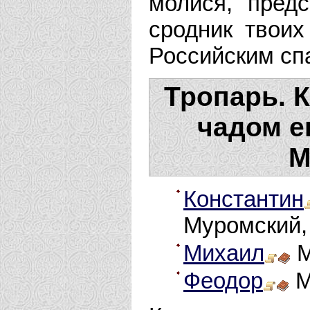
молися, пред
сродник твоих
Российским сп
Тропарь. К
чадом е
М
Константин
Муромский,
Михаил
М
Феодор
М