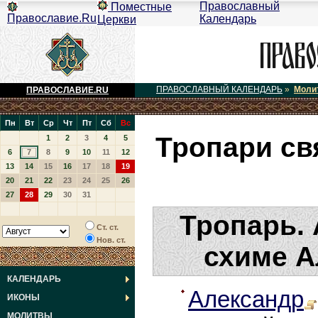
Православный
Поместные
Православие.Ru
Календарь
Церкви
ПРАВОСЛАВНЫЙ КАЛЕНДАРЬ
»
Моли
ПРАВОСЛАВИЕ.RU
Пн
Вт
Ср
Чт
Пт
Сб
Вс
Тропари св
1
2
3
4
5
6
7
8
9
10
11
12
13
14
15
16
17
18
19
20
21
22
23
24
25
26
27
28
29
30
31
Тропарь. 
Ст. ст.
Нов. ст.
схиме Ал
КАЛЕНДАРЬ
Александр
ИКОНЫ
МОЛИТВЫ