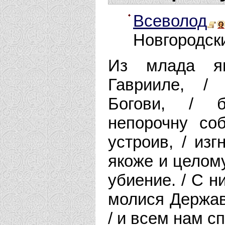
Всеволод
Новгородски
Из млада яв
Гаврииле, /
Богови, / б
непорочну со
устроив, / изг
якоже и целом
убиение. / С н
молися Держав
/ и всем нам с