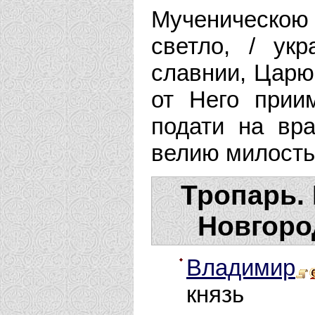
Мученическо
светло, / ук
славнии, Царю
от Него прии
подати на вр
велию милость
Тропарь.
Новгород
Владимир
князь