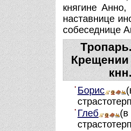
княгине Анно,
наставнице ин
собеседнице А
Тропарь.
Крещении 
кнн
Борис
страстотерп
Глеб
(
страстотерп