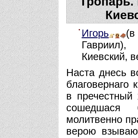
Тропарь.
Киевс
Игорь
(в
Гавриил),
Киевский, в
Наста днесь в
благовернаго 
в пречестный 
сошедшася б
молитвенно пр
верою взывают