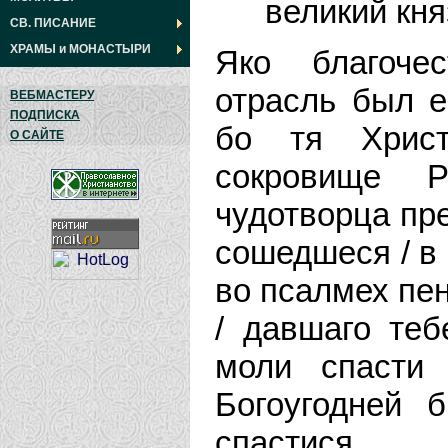
великий кня
СВ. ПИСАНИЕ
ХРАМЫ
и
МОНАСТЫРИ
Яко благоче
отрасль был е
ВЕБМАСТЕРУ
ПОДПИСКА
бо тя Христ
О САЙТЕ
сокровище Р
чудотворца пре
сошедшеся / в
во псалмех пе
/ давшаго теб
моли спасти
Богоугодней 
спастися.