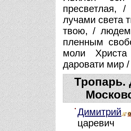
пресветлая, /
лучами света т
твою, / людем
пленным своб
моли Христа
даровати мир /
Тропарь.
Московс
Димитрий
царевич