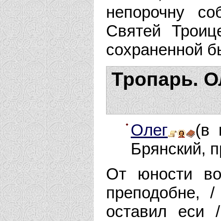
непорочну со
Святей Троиц
сохраненной бы
Тропарь. Ол
Олег
(в
Брянский, п
От юности во
преподобне, /
оставил еси 