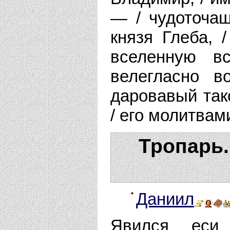
— / чудоточа
князя Глеба, 
вселенную в
велегласно в
даровавый так
/ его молитвам
Тропарь.
Даниил
Явился еси