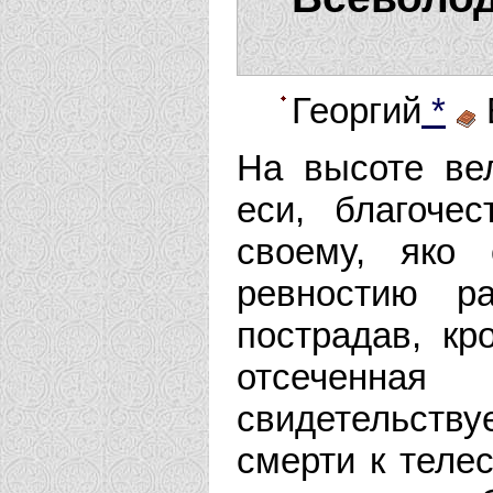
Георгий
*
На высоте вел
еси, благоче
своему, яко 
ревностию р
пострадав, кр
отсеченна
свидетельству
смерти к телес