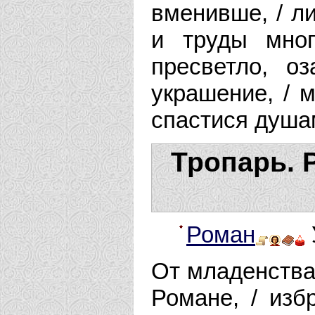
вменивше, / ли
и труды мног
пресветло, о
украшение, / 
спастися душа
Тропарь. 
Роман
От младенства
Романе, / изб