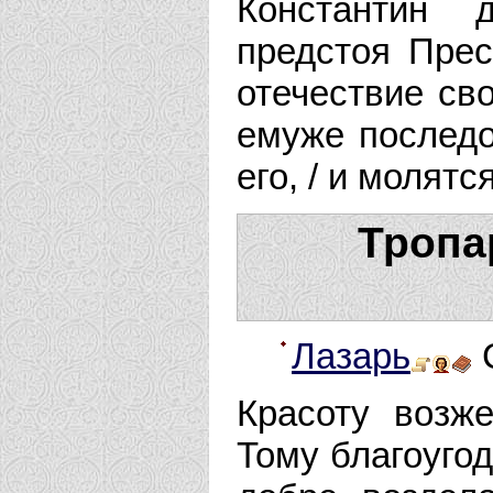
Константин 
предстоя Прес
отечествие св
емуже послед
его, / и молят
Тропар
Лазарь
С
Красоту возж
Тому благоугод