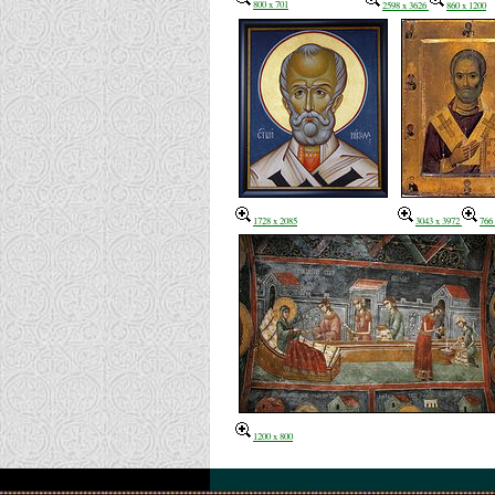
800 x 701
2598 x 3626
860 x 1200
1728 x 2085
3043 x 3972
766
1200 x 800