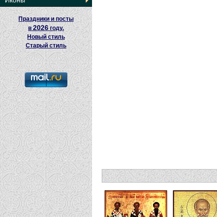
Иконы
Праздники и посты
2026
в
году.
Новый стиль
Старый стиль