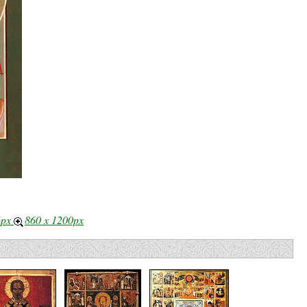
6px
860 x 1200px