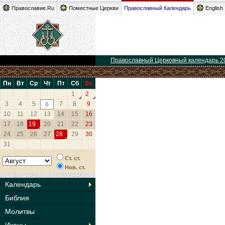
Православие.Ru
Поместные Церкви
Православный Календарь
English
Православный Церковный календарь 2
Пн
Вт
Ср
Чт
Пт
Сб
Вс
1
2
3
4
5
7
8
9
6
10
11
12
13
14
15
16
17
18
19
20
21
22
23
24
25
26
27
28
29
30
31
Ст. ст.
Нов. ст.
Календарь
Библия
Молитвы