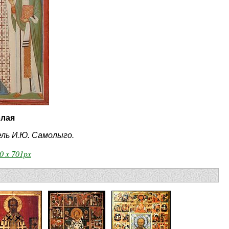
олая
ель И.Ю. Самолыго.
0 x 701px