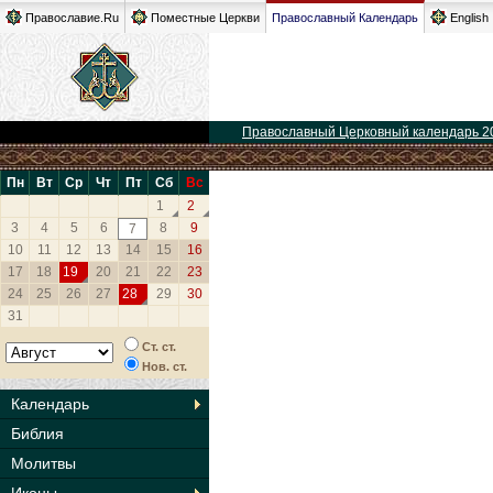
Православие.Ru
Поместные Церкви
Православный Календарь
English
Православный Церковный календарь 2
Пн
Вт
Ср
Чт
Пт
Сб
Вс
1
2
3
4
5
6
8
9
7
10
11
12
13
14
15
16
17
18
19
20
21
22
23
24
25
26
27
28
29
30
31
Ст. ст.
Нов. ст.
Календарь
Библия
Молитвы