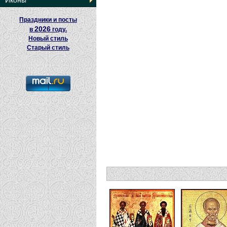
Иконы
Праздники и посты
2026
в
году.
Новый стиль
Старый стиль