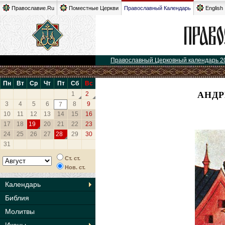
Православие.Ru
Поместные Церкви
Православный Календарь
English
Православный Церковный календарь 2
Пн
Вт
Ср
Чт
Пт
Сб
Вс
АНДР
1
2
3
4
5
6
8
9
7
10
11
12
13
14
15
16
17
18
19
20
21
22
23
24
25
26
27
28
29
30
31
Ст. ст.
Нов. ст.
Календарь
Библия
Молитвы