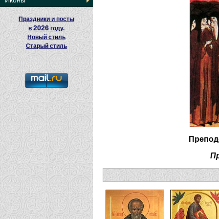
Иконы
Праздники и посты
2026
в
году.
Новый стиль
Старый стиль
Препод
П