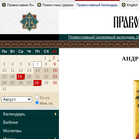
Православие.Ru
Поместные Церкви
Православный Календарь
English
Православный Церковный календарь 2
Пн
Вт
Ср
Чт
Пт
Сб
Вс
АНДР
1
2
3
4
5
6
8
9
7
10
11
12
13
14
15
16
17
18
19
20
21
22
23
24
25
26
27
28
29
30
31
Ст. ст.
Нов. ст.
Календарь
Библия
Молитвы