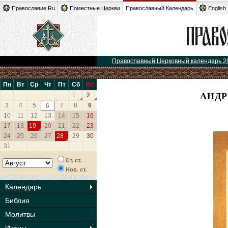
Православие.Ru
Поместные Церкви
Православный Календарь
English
Православный Церковный календарь 2
Пн
Вт
Ср
Чт
Пт
Сб
Вс
АНДР
1
2
3
4
5
7
8
9
6
10
11
12
13
14
15
16
17
18
19
20
21
22
23
24
25
26
27
28
29
30
31
Ст. ст.
Нов. ст.
Календарь
Библия
Молитвы