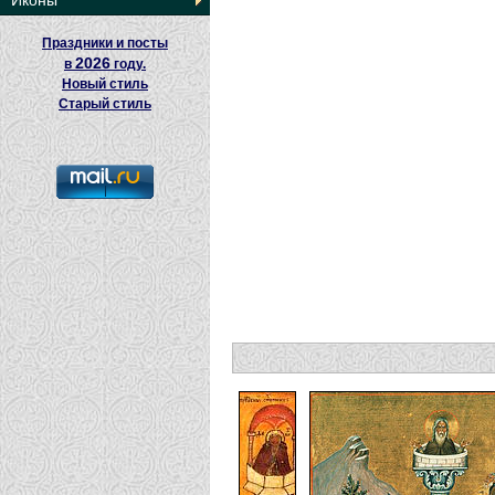
Иконы
Праздники и посты
2026
в
году.
Новый стиль
Старый стиль