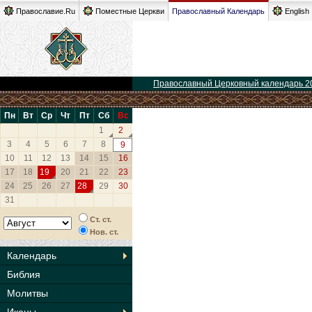
Православие.Ru
Поместные Церкви
Православный Календарь
English
Православный Церковный календарь 2
Пн
Вт
Ср
Чт
Пт
Сб
Вс
1
2
3
4
5
6
7
8
9
10
11
12
13
14
15
16
17
18
19
20
21
22
23
24
25
26
27
28
29
30
31
Ст. ст.
Нов. ст.
Календарь
Библия
Молитвы