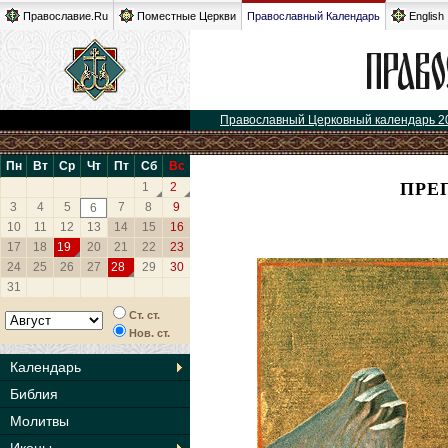
Православие.Ru
Поместные Церкви
Православный Календарь
English
Православный Церковный календарь 2
Пн
Вт
Ср
Чт
Пт
Сб
Вс
ПРЕ
1
2
3
4
5
7
8
9
6
10
11
12
13
14
15
16
17
18
19
20
21
22
23
24
25
26
27
28
29
30
31
Ст. ст.
Нов. ст.
Календарь
Библия
Молитвы