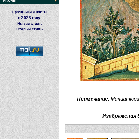
Иконы
Праздники и посты
2026
в
году.
Новый стиль
Старый стиль
Примечание:
Миниатюра М
Изображения 